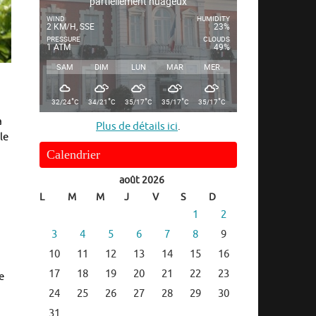
partiellement nuageux
WIND
HUMIDITY
2 KM/H, SSE
23%
PRESSURE
CLOUDS
1 ATM
49%
SAM
DIM
LUN
MAR
MER
°
°
°
°
°
32/24
C
34/21
C
35/17
C
35/17
C
35/17
C
a
Plus de détails ici
.
le
Calendrier
août 2026
L
M
M
J
V
S
D
1
2
3
4
5
6
7
8
9
10
11
12
13
14
15
16
17
18
19
20
21
22
23
e
24
25
26
27
28
29
30
31