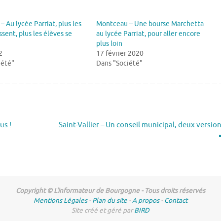
 Au lycée Parriat, plus les
Montceau – Une bourse Marchetta
sent, plus les élèves se
au lycée Parriat, pour aller encore
plus loin
2
17 février 2020
iété"
Dans "Société"
us !
Saint-Vallier – Un conseil municipal, deux versio
Copyright © L'informateur de Bourgogne - Tous droits réservés
Mentions Légales
-
Plan du site
-
A propos
-
Contact
Site créé et géré par
BIRD