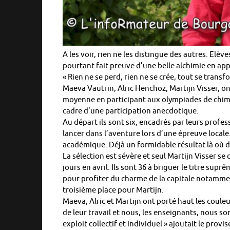
A les voir, rien ne les distingue des autres. Elèv
pourtant fait preuve d’une belle alchimie en app
« Rien ne se perd, rien ne se crée, tout se trans
Maeva Vautrin, Alric Henchoz, Martijn Visser, ont
moyenne en participant aux olympiades de chimi
cadre d’une participation anecdotique.
Au départ ils sont six, encadrés par leurs prof
lancer dans l’aventure lors d’une épreuve locale.
académique. Déjà un formidable résultat là où d
La sélection est sévère et seul Martijn Visser se q
jours en avril. Ils sont 36 à briguer le titre su
pour profiter du charme de la capitale notamment 
troisième place pour Martijn.
Maeva, Alric et Martijn ont porté haut les coule
de leur travail et nous, les enseignants, nous s
exploit collectif et individuel » ajoutait le provi