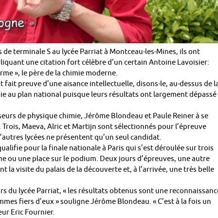
es de terminale S au lycée Parriat à Montceau-les-Mines, ils ont
liquant une citation fort célèbre d’un certain Antoine Lavoisier:
forme », le père de la chimie moderne.
 fait preuve d’une aisance intellectuelle, disons-le, au-dessus de l
e au plan national puisque leurs résultats ont largement dépassé 
esseurs de physique chimie, Jérôme Blondeau et Paule Reiner à se
 Trois, Maeva, Alric et Martijn sont sélectionnés pour l’épreuve
’autres lycées ne présentent qu’un seul candidat.
ualifie pour la finale nationale à Paris qui s’est déroulée sur trois
prême ou une place sur le podium. Deux jours d’épreuves, une autre
la visite du palais de la découverte et, à l’arrivée, une très belle
urs du lycée Parriat, « les résultats obtenus sont une reconnaissanc
ommes fiers d’eux » souligne Jérôme Blondeau. « C’est à la fois un
seur Eric Fournier.