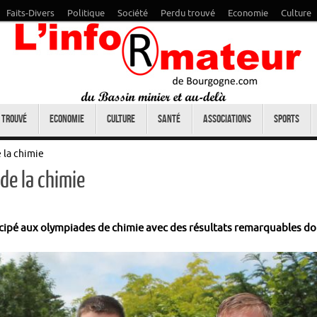
Faits-Divers
Politique
Société
Perdu trouvé
Economie
Culture
 trouvé
Economie
Culture
Santé
Associations
Sports
 la chimie
de la chimie
rticipé aux olympiades de chimie avec des résultats remarquables d