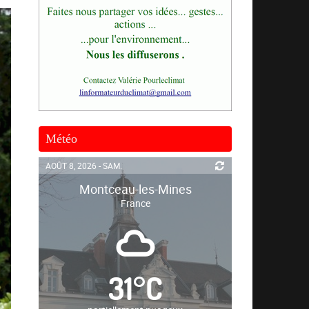
Météo
AOÛT 8, 2026 - SAM.
Montceau-les-Mines
France
31
°
C