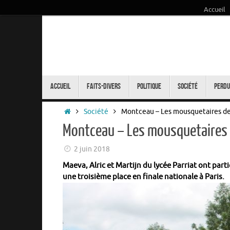
Accueil
Passer
au
contenu
Passer
au
Accueil
Faits-Divers
Politique
Société
Perdu
contenu
Accueil
Société
Montceau – Les mousquetaires de
Montceau – Les mousquetaires 
2 juin 2018
Maeva, Alric et Martijn du lycée Parriat ont pa
une troisième place en finale nationale à Paris.