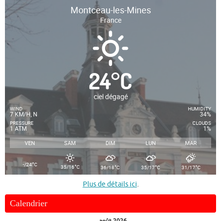
Montceau-les-Mines
France
24
°
C
ciel dégagé
WIND
HUMIDITY
7 KM/H, N
34%
PRESSURE
CLOUDS
1 ATM
1%
VEN
SAM
DIM
LUN
MAR
°
-/24
C
°
°
°
°
35/16
C
36/18
C
35/17
C
31/17
C
Plus de détails ici
.
Calendrier
août 2026