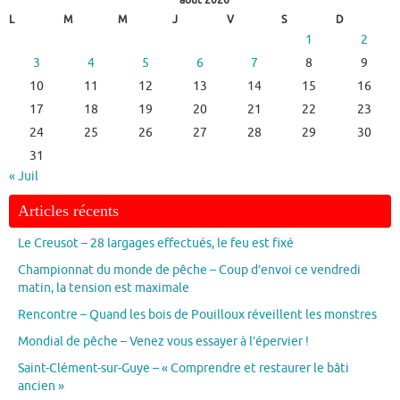
L
M
M
J
V
S
D
1
2
3
4
5
6
7
8
9
10
11
12
13
14
15
16
17
18
19
20
21
22
23
24
25
26
27
28
29
30
31
« Juil
Articles récents
Le Creusot – 28 largages effectués, le feu est fixé
Championnat du monde de pêche – Coup d’envoi ce vendredi
matin, la tension est maximale
Rencontre – Quand les bois de Pouilloux réveillent les monstres
Mondial de pêche – Venez vous essayer à l’épervier !
Saint-Clément-sur-Guye – « Comprendre et restaurer le bâti
ancien »