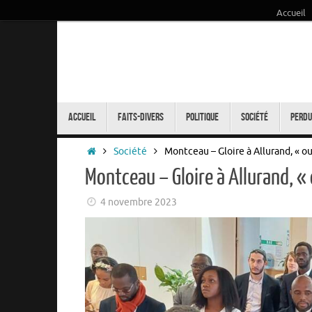
Accueil
Passer
au
contenu
Passer
au
Accueil
Faits-Divers
Politique
Société
Perdu
contenu
Accueil
Société
Montceau – Gloire à Allurand, « ou
Montceau – Gloire à Allurand, « 
4 novembre 2023