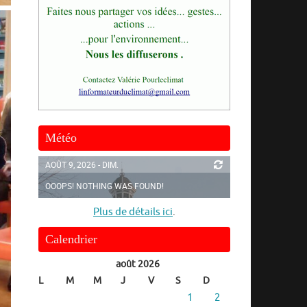
Météo
AOÛT 9, 2026 - DIM.
OOOPS! NOTHING WAS FOUND!
Plus de détails ici
.
Calendrier
août 2026
L
M
M
J
V
S
D
1
2