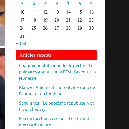
3
4
5
6
7
8
9
10
11
12
13
14
15
16
17
18
19
20
21
22
23
24
25
26
27
28
29
30
31
« Juil
Articles récents
Championnat du monde de pêche – Le
palmarès appartient à l’Est, l’avenir à la
jeunesse
Blanzy – Valérie et Laurent, le « oui » de
l’amour et du bonheur
Sanvignes – Le baptême républicain de
Livio Chauvry
Feu de forêt au Creusot – Le « grand
merci » du maire