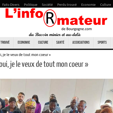
Faits-Divers
Politique
Société
Perdu trouvé
Economie
Culture
 trouvé
Economie
Culture
Santé
Associations
Sports
i, je le veux de tout mon coeur »
oui, je le veux de tout mon coeur »