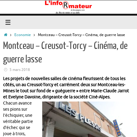
Passer
au
contenu
Accueil
Economie
Montceau – Creusot-Torcy – Cinéma, de guerre lasse
Montceau – Creusot-Torcy – Cinéma, de
guerre lasse
5 mars 2018
Les projets de nouvelles salles de cinéma fleurissent de tous les
côtés, un au Creusot-Torcy et carrément deux sur Montceau-les-
Mines le tout sur fond de « guéguerre » entre Marie-Claude Jarrot
et Evelyne Davoine, dirigeante de la société Ciné-Alpes.
Chacun avance
ses pions sur
l’échiquier, une
véritable partie
d’échec qui se
joue à trois,