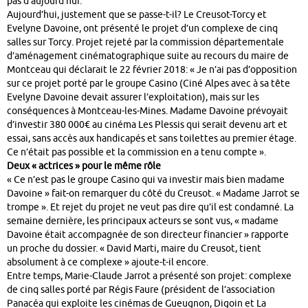
pas d’aujourd’hui.
Aujourd’hui, justement que se passe-t-il? Le Creusot-Torcy et
Evelyne Davoine, ont présenté le projet d’un complexe de cinq
salles sur Torcy. Projet rejeté par la commission départementale
d’aménagement cinématographique suite au recours du maire de
Montceau qui déclarait le 22 février 2018: « Je n’ai pas d’opposition
sur ce projet porté par le groupe Casino (Ciné Alpes avec à sa tête
Evelyne Davoine devait assurer l’exploitation), mais sur les
conséquences à Montceau-les-Mines. Madame Davoine prévoyait
d’investir 380 000€ au cinéma Les Plessis qui serait devenu art et
essai, sans accès aux handicapés et sans toilettes au premier étage.
Ce n’était pas possible et la commission en a tenu compte ».
Deux « actrices » pour le même rôle
« Ce n’est pas le groupe Casino qui va investir mais bien madame
Davoine » fait-on remarquer du côté du Creusot. « Madame Jarrot se
trompe ». Et rejet du projet ne veut pas dire qu’il est condamné. La
semaine dernière, les principaux acteurs se sont vus, « madame
Davoine était accompagnée de son directeur financier » rapporte
un proche du dossier. « David Marti, maire du Creusot, tient
absolument à ce complexe » ajoute-t-il encore.
Entre temps, Marie-Claude Jarrot a présenté son projet: complexe
de cinq salles porté par Régis Faure (président de l’association
Panacéa qui exploite les cinémas de Gueugnon, Digoin et La