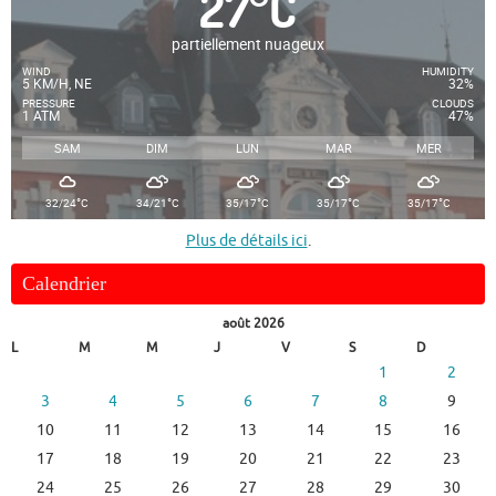
27
°
C
partiellement nuageux
WIND
HUMIDITY
5 KM/H, NE
32%
PRESSURE
CLOUDS
1 ATM
47%
SAM
DIM
LUN
MAR
MER
°
°
°
°
°
32/24
C
34/21
C
35/17
C
35/17
C
35/17
C
Plus de détails ici
.
Calendrier
août 2026
L
M
M
J
V
S
D
1
2
3
4
5
6
7
8
9
10
11
12
13
14
15
16
17
18
19
20
21
22
23
24
25
26
27
28
29
30