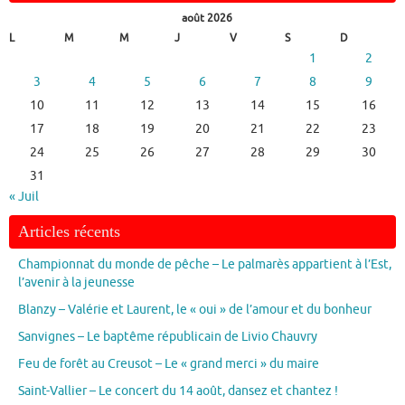
août 2026
L
M
M
J
V
S
D
1
2
3
4
5
6
7
8
9
10
11
12
13
14
15
16
17
18
19
20
21
22
23
24
25
26
27
28
29
30
31
« Juil
Articles récents
Championnat du monde de pêche – Le palmarès appartient à l’Est,
l’avenir à la jeunesse
Blanzy – Valérie et Laurent, le « oui » de l’amour et du bonheur
Sanvignes – Le baptême républicain de Livio Chauvry
Feu de forêt au Creusot – Le « grand merci » du maire
Saint-Vallier – Le concert du 14 août, dansez et chantez !