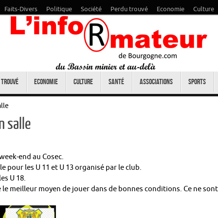
Faits-Divers
Politique
Société
Perdu trouvé
Economie
Culture
 trouvé
Economie
Culture
Santé
Associations
Sports
lle
 salle
e week-end au Cosec.
e pour les U 11 et U 13 organisé par le club.
les U 18.
e le meilleur moyen de jouer dans de bonnes conditions. Ce ne sont