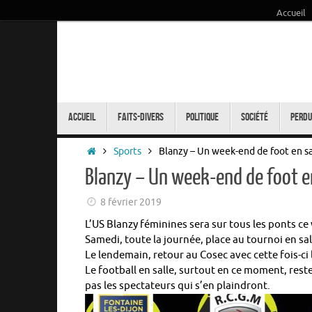
Accueil
Passer
au
contenu
Passer
au
Accueil
Faits-Divers
Politique
Société
Perdu
contenu
Accueil
Sports
Blanzy – Un week-end de foot en sa
Blanzy – Un week-end de foot en
8 février 2019
L’US Blanzy féminines sera sur tous les ponts c
Samedi, toute la journée, place au tournoi en sall
Le lendemain, retour au Cosec avec cette fois-ci 
Le football en salle, surtout en ce moment, rest
pas les spectateurs qui s’en plaindront.