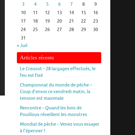
3
4
5
6
7
8
9
10
11
12
13
14
15
16
17
18
19
20
21
22
23
24
25
26
27
28
29
30
31
« Juil
Articles récents
Le Creusot – 28 largages effectués, le
feu est fixé
Championnat du monde de pêche –
Coup d’envoi ce vendredi matin, la
tension est maximale
Rencontre – Quand les bois de
Pouilloux réveillent les monstres
Mondial de pêche – Venez vous essayer
à l’épervier !