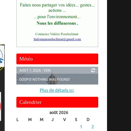
Météo
AOÛT 7, 2026 - VEN.
OOOPS! NOTHING WAS FOUND!
Plus de détails ici
.
Calendrier
août 2026
L
M
M
J
V
S
D
1
2