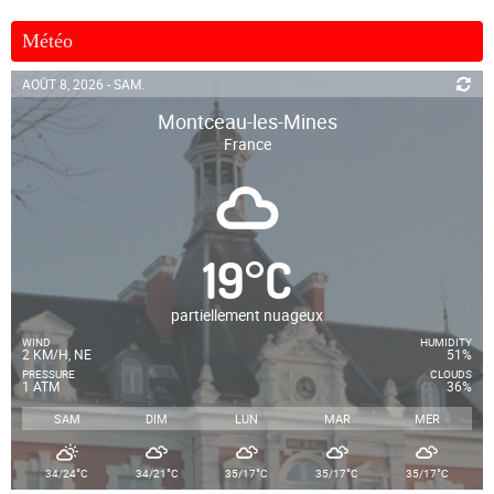
Météo
AOÛT 8, 2026 - SAM.
Montceau-les-Mines
France
19
°
C
partiellement nuageux
WIND
HUMIDITY
2 KM/H, NE
51%
PRESSURE
CLOUDS
1 ATM
36%
SAM
DIM
LUN
MAR
MER
°
°
°
°
°
34/24
C
34/21
C
35/17
C
35/17
C
35/17
C