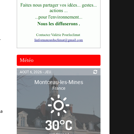
.
-
Météo
AOÛT 6, 2026 - JEU.
Montceau-les-Mines
France
la
30
°
C