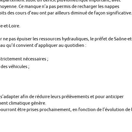
 département subit un déficit pluviométrique important, avec
 moyenne. Ce manque n’a pas permis de recharger les nappes
its des cours d’eau ont par ailleurs diminué de façon significative
e-et-Loire.
r ne pas épuiser les ressources hydrauliques, le préfet de Saône-et
au qu’il convient d’appliquer au quotidien :
trictement nécessaires ;
des véhicules ;
s’adapter afin de réduire leurs prélèvements et pour anticiper
ment climatique génère.
pourront être prises prochainement, en fonction de l’évolution de 