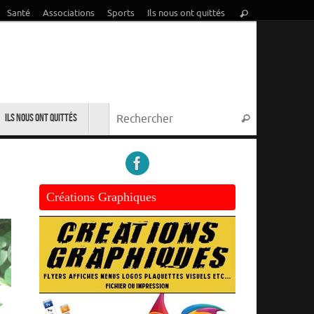
Recherche
Santé
Associations
Sports
Ils nous ont quittés
Rechercher
pour
:
Recherche p
Ils nous ont quittés
Rechercher
Créations Graphiques