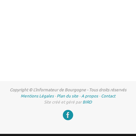
Copyright © L'informateur de Bourgogne - Tous droits réservés
Mentions Légales
-
Plan du site
-
A propos
-
Contact
Site créé et géré par
BIRD