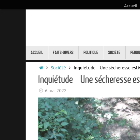
Accueil
Passer
au
contenu
Passer
au
Accueil
Faits-Divers
Politique
Société
Perdu
contenu
Accueil
Société
Inquiétude – Une sécheresse estiv
Inquiétude – Une sécheresse est
6 mai 2022