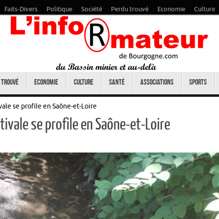
Faits-Divers
Politique
Société
Perdu trouvé
Economie
Culture
 trouvé
Economie
Culture
Santé
Associations
Sports
ale se profile en Saône-et-Loire
ivale se profile en Saône-et-Loire