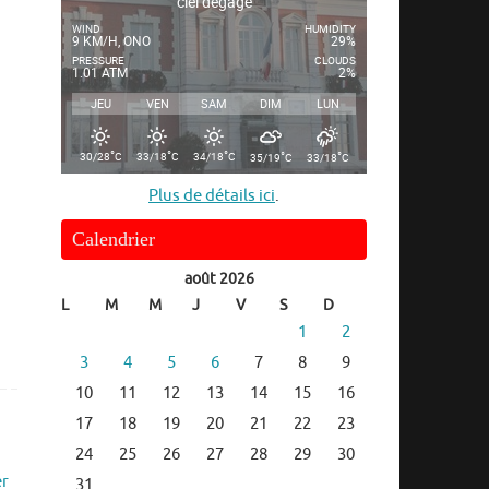
ciel dégagé
WIND
HUMIDITY
9 KM/H, ONO
29%
PRESSURE
CLOUDS
1.01 ATM
2%
JEU
VEN
SAM
DIM
LUN
°
°
°
°
°
30/28
C
33/18
C
34/18
C
35/19
C
33/18
C
Plus de détails ici
.
Calendrier
août 2026
L
M
M
J
V
S
D
1
2
3
4
5
6
7
8
9
10
11
12
13
14
15
16
17
18
19
20
21
22
23
24
25
26
27
28
29
30
er
31