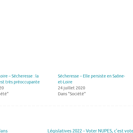
oire – Sécheresse : la
Sécheresse – Elle persiste en Saône-
est très préoccupante
et-Loire
20
24 juillet 2020
iété"
Dans "Société"
dans
Législatives 2022 – Voter NUPES, c’est vot