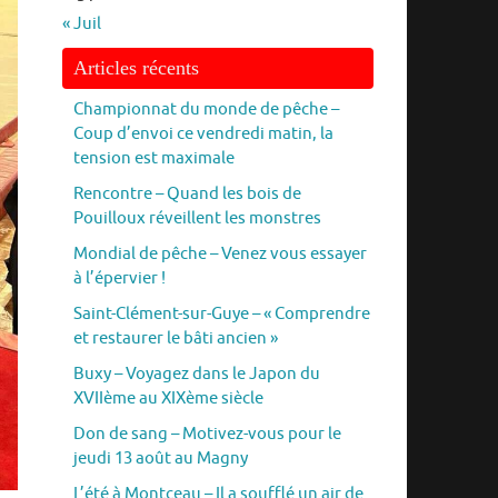
« Juil
Articles récents
Championnat du monde de pêche –
Coup d’envoi ce vendredi matin, la
tension est maximale
Rencontre – Quand les bois de
Pouilloux réveillent les monstres
Mondial de pêche – Venez vous essayer
à l’épervier !
Saint-Clément-sur-Guye – « Comprendre
et restaurer le bâti ancien »
Buxy – Voyagez dans le Japon du
XVIIème au XIXème siècle
Don de sang – Motivez-vous pour le
jeudi 13 août au Magny
L’été à Montceau – Il a soufflé un air de