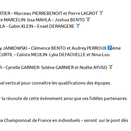
ARTIER – Marceau PIERREBENOIT et Pierre LAGROT
nce MARCELIN- Issa MAHLA – Joshua BENTO
HLA – Gabin KLEIN – Enael DERANGERE
aely JANKOWSKI – Clémence BENTO et Audrey PERROUX
ème
CURTIL – Calista MEULIN- Lylia DEFACHELLE et Nina-Lou
R – Cyrielle GARNIER- Solène GARNIER et Noélie AYUSO
al vertical pour connaître les qualifications des équipes.
r la réussite de cette évènement ainsi que ses fidèles partenaires
aux Championnat de France en individuels – seront sur le pont dès