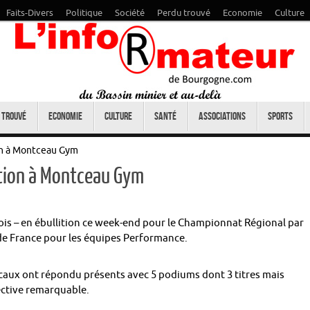
Faits-Divers
Politique
Société
Perdu trouvé
Economie
Culture
 trouvé
Economie
Culture
Santé
Associations
Sports
on à Montceau Gym
tion à Montceau Gym
ois – en ébullition ce week-end pour le Championnat Régional par
de France pour les équipes Performance.
locaux ont répondu présents avec 5 podiums dont 3 titres mais
lective remarquable.