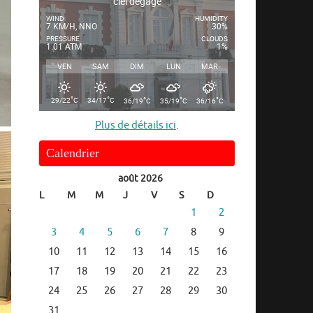
ciel dégagé
WIND
HUMIDITY
7 KM/H, NNO
30%
PRESSURE
CLOUDS
1.01 ATM
1%
VEN
SAM
DIM
LUN
MAR
°
°
°
°
°
29/22
C
34/17
C
36/19
C
35/19
C
36/16
C
Plus de détails ici
.
Calendrier
août 2026
L
M
M
J
V
S
D
1
2
3
4
5
6
7
8
9
10
11
12
13
14
15
16
17
18
19
20
21
22
23
24
25
26
27
28
29
30
31