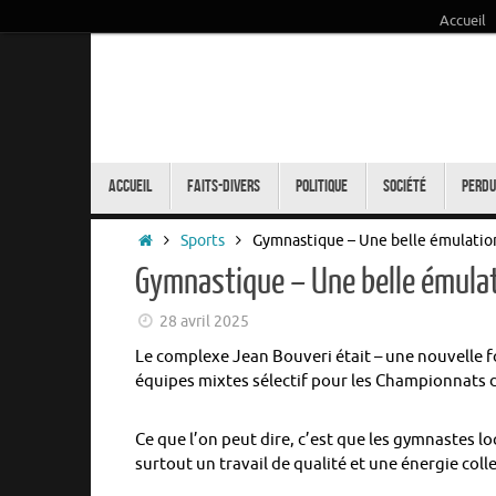
Accueil
Passer
au
contenu
Passer
au
Accueil
Faits-Divers
Politique
Société
Perdu
contenu
Accueil
Sports
Gymnastique – Une belle émulati
Gymnastique – Une belle émula
28 avril 2025
Le complexe Jean Bouveri était – une nouvelle f
équipes mixtes sélectif pour les Championnats 
Ce que l’on peut dire, c’est que les gymnastes 
surtout un travail de qualité et une énergie col