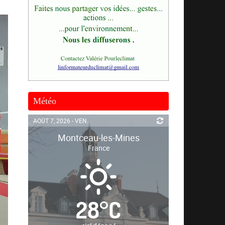
Météo
AOÛT 7, 2026 - VEN.
Montceau-les-Mines
France
28
°
C