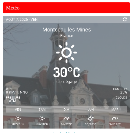
Météo
AOÛT 7, 2026 - VEN.
Montceau-les-Mines
France
30
°
C
ciel dégagé
WIND
HUMIDITY
8 KM/H, NNO
25%
PRESSURE
CLOUDS
1 ATM
-
VEN
SAM
DIM
LUN
MAR
°
°
°
°
°
30/25
C
35/18
C
36/22
C
35/18
C
34/17
C