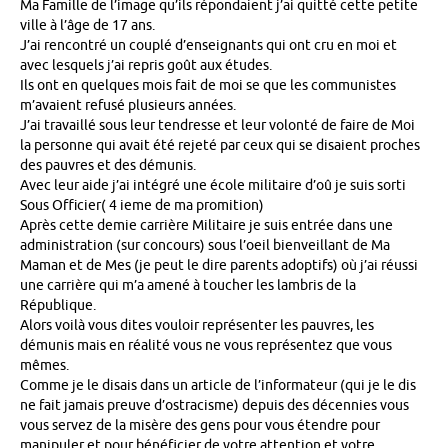
Ma Famille de l’image qu’ils répondaient j’ai quitté cette petite
ville à l’âge de 17 ans.
J’ai rencontré un couplé d’enseignants qui ont cru en moi et
avec lesquels j’ai repris goût aux études.
Ils ont en quelques mois fait de moi se que les communistes
m’avaient refusé plusieurs années.
J’ai travaillé sous leur tendresse et leur volonté de faire de Moi
la personne qui avait été rejeté par ceux qui se disaient proches
des pauvres et des démunis.
Avec leur aide j’ai intégré une école militaire d’oû je suis sorti
Sous Officier( 4 ieme de ma promition)
Après cette demie carrière Militaire je suis entrée dans une
administration (sur concours) sous l’oeil bienveillant de Ma
Maman et de Mes (je peut le dire parents adoptifs) où j’ai réussi
une carrière qui m’a amené à toucher les lambris de la
République.
Alors voilà vous dites vouloir représenter les pauvres, les
démunis mais en réalité vous ne vous représentez que vous
mêmes.
Comme je le disais dans un article de l’informateur (qui je le dis
ne fait jamais preuve d’ostracisme) depuis des décennies vous
vous servez de la misère des gens pour vous étendre pour
manipuler et pour bénéficier de votre attention et votre