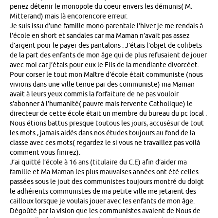
penez détenir le monopole du coeur envers les démunis( M.
Mitterand) mais là encorencore erreur.
Je suis issu d’une famille mono-parentale l’hiver je me rendais à
l’école en short et sandales car ma Maman n’avait pas assez
d’argent pour le payer des pantalons . J’étais l’objet de colibets
de la part des enfants de mon âge qui de plus refusaient de jouer
avec moi car j’étais pour eux le Fils de la mendiante divorcéet.
Pour corser le tout mon Maître d’école était communiste (nous
vivions dans une ville tenue par des communiste) ma Maman
avait à leurs yeux commis la forfaiture de ne pas vouloir
s’abonner à l’humanité( pauvre mais fervente Catholique) le
directeur de cette école était un membre du bureau du pc local .
Nous étions battus presque toutous les jours, accusésur de tout
les mots , jamais aidés dans nos études toujours au fond de la
classe avec ces mots( regardez le si vous ne travaillez pas voilà
comment vous finirez).
J’ai quitté l’école à 16 ans (titulaire du C.E) afin d’aider ma
famille et Ma Maman les plus mauvaises années ont été celles
passées sous le jout des communistes toujours montré du doigt
le adhérents communistes de ma petite ville me jetaient des
cailloux lorsque je voulais jouer avec les enfants de mon âge.
Dégoûté par la vision que les communistes avaient de Nous de