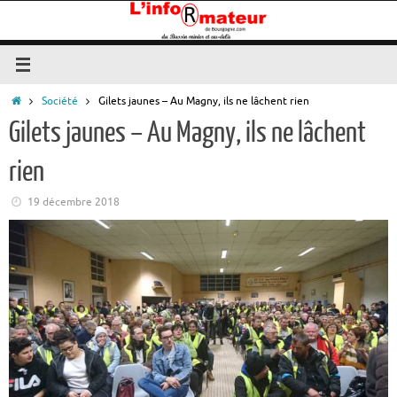
Passer
au
contenu
Accueil
Société
Gilets jaunes – Au Magny, ils ne lâchent rien
Gilets jaunes – Au Magny, ils ne lâchent
rien
19 décembre 2018