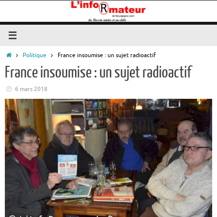
Passer
au
contenu
Accueil
Politique
France insoumise : un sujet radioactif
France insoumise : un sujet radioactif
6 mars 2018