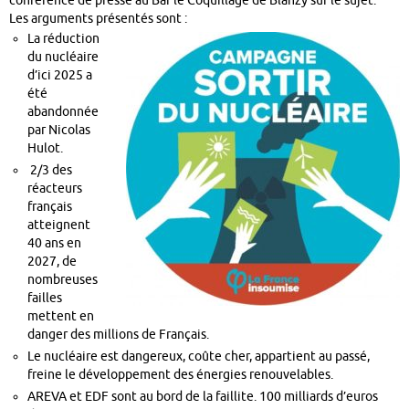
conférence de presse au Bar le Coquillage de Blanzy sur le sujet.
Les arguments présentés sont :
La réduction
du nucléaire
d’ici 2025 a
été
abandonnée
par Nicolas
Hulot.
2/3 des
réacteurs
français
atteignent
40 ans en
2027, de
nombreuses
failles
mettent en
danger des millions de Français.
Le nucléaire est dangereux, coûte cher, appartient au passé,
freine le développement des énergies renouvelables.
AREVA et EDF sont au bord de la faillite. 100 milliards d’euros