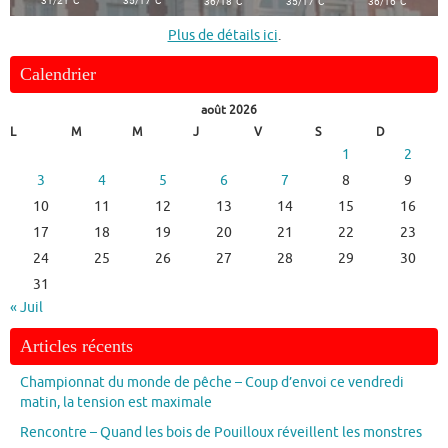
°
°
°
31/21
C
35/17
C
36/18
C
35/17
C
36/16
C
Plus de détails ici
.
Calendrier
août 2026
L
M
M
J
V
S
D
1
2
3
4
5
6
7
8
9
10
11
12
13
14
15
16
17
18
19
20
21
22
23
24
25
26
27
28
29
30
31
« Juil
Articles récents
Championnat du monde de pêche – Coup d’envoi ce vendredi
matin, la tension est maximale
Rencontre – Quand les bois de Pouilloux réveillent les monstres