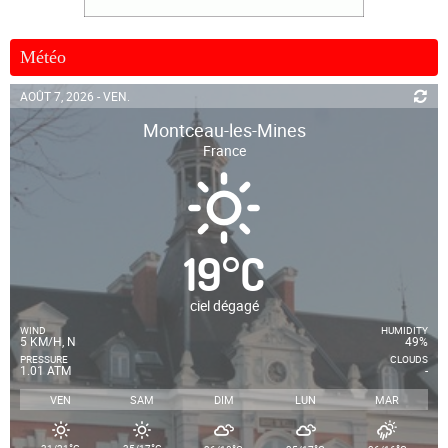
Météo
AOÛT 7, 2026 - VEN.
Montceau-les-Mines
France
19
°
C
ciel dégagé
WIND
HUMIDITY
5 KM/H, N
49%
PRESSURE
CLOUDS
1.01 ATM
-
VEN
SAM
DIM
LUN
MAR
°
°