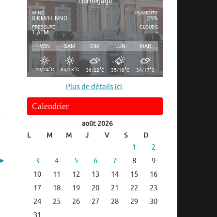
ciel dégagé
WIND
HUMIDITY
8 KM/H, NNO
25%
PRESSURE
CLOUDS
1 ATM
-
VEN
SAM
DIM
LUN
MAR
°
°
°
°
°
29/24
C
35/18
C
36/22
C
35/18
C
34/17
C
Plus de détails ici
.
Calendrier
août 2026
L
M
M
J
V
S
D
1
2
3
4
5
6
7
8
9
10
11
12
13
14
15
16
17
18
19
20
21
22
23
24
25
26
27
28
29
30
31