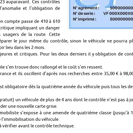
 123 auparavant. Ces contrôles
’anomalie et l’obligation de
 en compte passe de 410 à 610
 critique impliquant un danger
 usagers de la route. Cette
réparer le jour même du contrôle, sinon le véhicule ne pourra p
ir lieu dans les 2 mois.
eures et critiques. Pour les deux derniers il y obligation de con
ôle s’en trouve donc rallongé et le coût s’en ressent.
rance et ils oscillent d’après nos recherches entre 35,00 € à 98,0
t obligatoire dès la quatrième année du véhicule puis tous les d
gratuit) un véhicule de plus de 4 ans dont le contrôle n’est pas à j
der une nouvelle carte grise.
omobiliste s’expose à une amende de quatrième classe (jusqu’à 
e l’immobilisation du véhicule.
vérifier avant le contrôle technique.