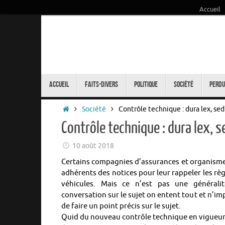
Accueil
Passer
au
contenu
Passer
au
Accueil
Faits-Divers
Politique
Société
Perdu
contenu
Accueil
Société
Contrôle technique : dura lex, sed
Contrôle technique : dura lex, s
10 août 2018
Certains compagnies d’assurances et organismes
adhérents des notices pour leur rappeler les rè
véhicules. Mais ce n’est pas une générali
conversation sur le sujet on entent tout et n’i
de faire un point précis sur le sujet.
Quid du nouveau contrôle technique en vigueur 