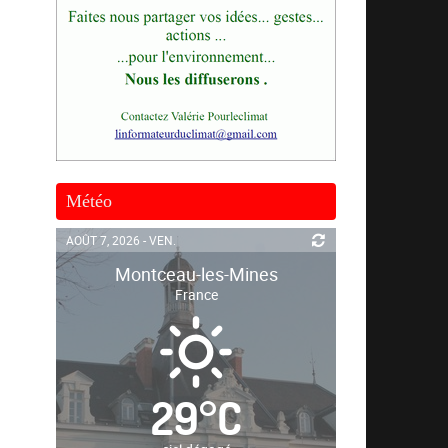
Météo
AOÛT 7, 2026 - VEN.
Montceau-les-Mines
France
29
°
C