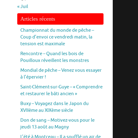
« Juil
Articles récents
Championnat du monde de pêche –
Coup d’envoi ce vendredi matin, la
tension est maximale
Rencontre – Quand les bois de
Pouilloux réveillent les monstres
Mondial de pêche – Venez vous essayer
à l’épervier !
Saint-Clément-sur-Guye – « Comprendre
et restaurer le bâti ancien »
Buxy – Voyagez dans le Japon du
XVIIème au XIXème siècle
Don de sang – Motivez-vous pour le
jeudi 13 août au Magny
L’été à Montceau – Il a soufflé un air de