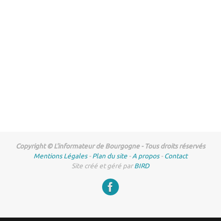
Copyright © L'informateur de Bourgogne - Tous droits réservés
Mentions Légales
-
Plan du site
-
A propos
-
Contact
Site créé et géré par
BIRD