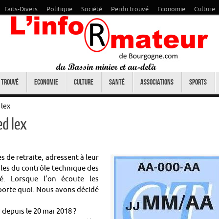
Faits-Divers
Politique
Société
Perdu trouvé
Economie
Culture
 trouvé
Economie
Culture
Santé
Associations
Sports
 lex
ed lex
 de retraite, adressent à leur
gles du contrôle technique des
té. Lorsque l’on écoute les
mporte quoi. Nous avons décidé
depuis le 20 mai 2018 ?