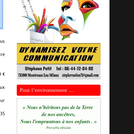
lus
tre
0 €
eux
Pour l’environnement …
our
135