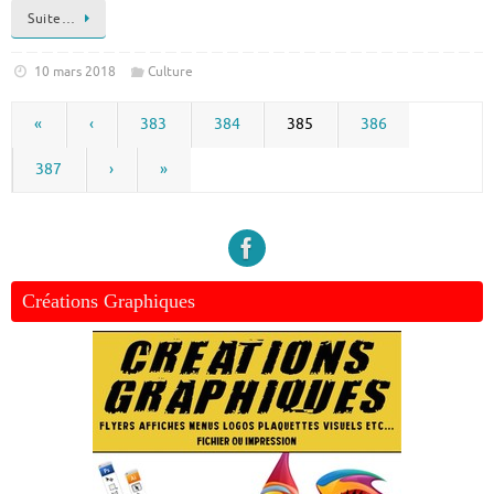
Suite…
10 mars 2018
Culture
«
‹
383
384
385
386
387
›
»
Créations Graphiques