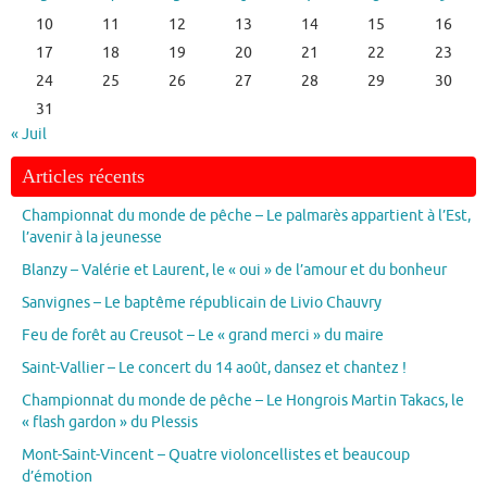
10
11
12
13
14
15
16
17
18
19
20
21
22
23
24
25
26
27
28
29
30
31
« Juil
Articles récents
Championnat du monde de pêche – Le palmarès appartient à l’Est,
l’avenir à la jeunesse
Blanzy – Valérie et Laurent, le « oui » de l’amour et du bonheur
Sanvignes – Le baptême républicain de Livio Chauvry
Feu de forêt au Creusot – Le « grand merci » du maire
Saint-Vallier – Le concert du 14 août, dansez et chantez !
Championnat du monde de pêche – Le Hongrois Martin Takacs, le
« flash gardon » du Plessis
Mont-Saint-Vincent – Quatre violoncellistes et beaucoup
d’émotion