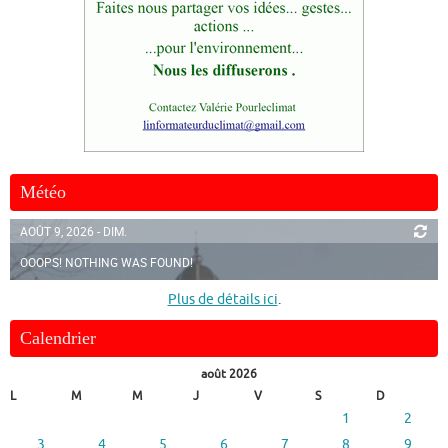
Météo
AOÛT 9, 2026 - DIM.
OOOPS! NOTHING WAS FOUND!
Plus de détails ici
.
Calendrier
août 2026
L
M
M
J
V
S
D
1
2
3
4
5
6
7
8
9