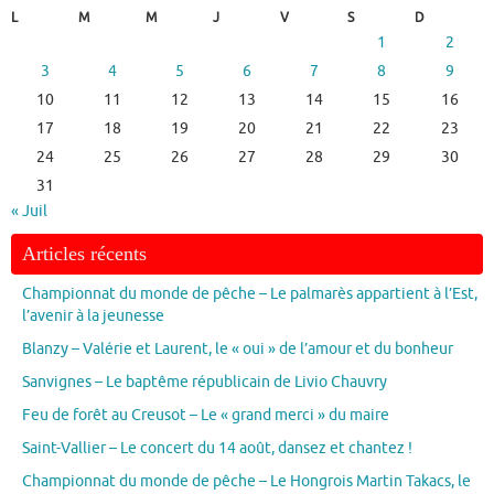
L
M
M
J
V
S
D
1
2
3
4
5
6
7
8
9
10
11
12
13
14
15
16
17
18
19
20
21
22
23
24
25
26
27
28
29
30
31
« Juil
Articles récents
Championnat du monde de pêche – Le palmarès appartient à l’Est,
l’avenir à la jeunesse
Blanzy – Valérie et Laurent, le « oui » de l’amour et du bonheur
Sanvignes – Le baptême républicain de Livio Chauvry
Feu de forêt au Creusot – Le « grand merci » du maire
Saint-Vallier – Le concert du 14 août, dansez et chantez !
Championnat du monde de pêche – Le Hongrois Martin Takacs, le