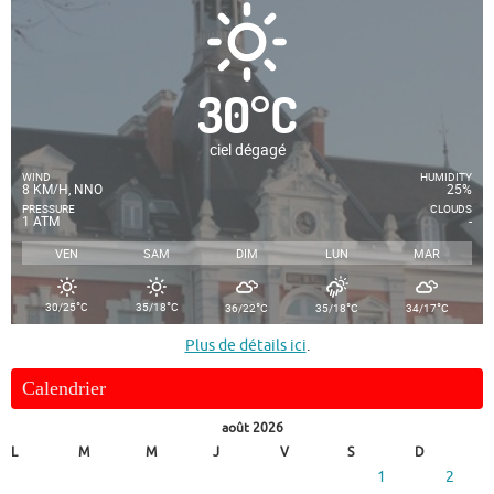
30
°
C
ciel dégagé
WIND
HUMIDITY
8 KM/H, NNO
25%
PRESSURE
CLOUDS
1 ATM
-
VEN
SAM
DIM
LUN
MAR
°
°
°
°
°
30/25
C
35/18
C
36/22
C
35/18
C
34/17
C
Plus de détails ici
.
Calendrier
août 2026
L
M
M
J
V
S
D
1
2