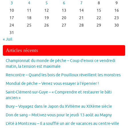
3
4
5
6
7
8
9
10
11
12
13
14
15
16
17
18
19
20
21
22
23
24
25
26
27
28
29
30
31
« Juil
Articles récents
Championnat du monde de pêche – Coup d’envoi ce vendredi
matin, la tension est maximale
Rencontre – Quand les bois de Pouilloux réveillent les monstres
Mondial de pêche – Venez vous essayer à l’épervier !
Saint-Clément-sur-Guye – « Comprendre et restaurer le bâti
ancien »
Buxy – Voyagez dans le Japon du XVIIème au XIXème siècle
Don de sang – Motivez-vous pour le jeudi 13 août au Magny
L’été à Montceau – Il a soufflé un air de vacances au centre-ville