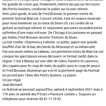
fut grande de croire que, finalement, mettre ses pas sur les traces
des Petits Souliers, conduirait le public sur la voie céleste.
Avec pour guide, la voix de Fred Brousse, le premier invité du
premier festival Blan’zaï. Concert intime, tout en nuance musicale
pour nous emmener sur la route du blues US. Les cordes de sa
guitare acoustique vibrent et raisonnent aux notes incandescentes
rythmées d’une main virtuose. De Chicago à la Louisiane en passant
par Dallas, Fred Brousse raconte l’histoire du blues.
La nuit tombe. L’harmonica s’allume. Le public aspire une grande
bouffée d’air de là-bas, des bords du Mississipi et sa mélancolie.
Pas une seule ombre au tableau. Les premières notes de Blan’zaï ont
conquis les spectateurs venus découvrir ce format inédit dans la
région. C’est à Blanzy sur une idée de Gilles, Fanette et Laurence,
des copains pour le coup de main, du public pour le coup de pouce
et Fred Brousse, bluesman qui a écrit la première page du festival
en accord avec l’âme des Petits Souliers. Le plaisir.
Un pur régal.
Jean Bernard
Le festival se poursuit aujourd’hui, samedi 4 septembre 2021 mais à
17h avec le samedi des P’tiots « Peinture contée ». Toujours un
téléphone pour réserver 06 81 11 10 92.