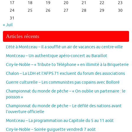
17
18
19
20
21
22
23
24
25
26
27
28
29
30
31
« Juil
Articles récents
L’été à Montceau – Il a soufflé un air de vacances au centre-ville
Montceau – Un authentique apéro-concert au Baraillot
Ciry-le-Noble – « Tribute to Téléphone » en illimité à la Briqueterie
Chalon – La LDH et l’AFPS 71 excluent du forum des associations
Guerre culturelle – Les communistes pas copains avec Bolloré
Championnat du monde de pêche – « On oublie un partenaire : le
poisson »
Championnat du monde de pêche – Le défilé des nations avant
l’ouverture officielle
Montceau – La programmation au Capitole du 5 au 11 août
Ciry-le-Noble – Soirée guiguette vendredi 7 août