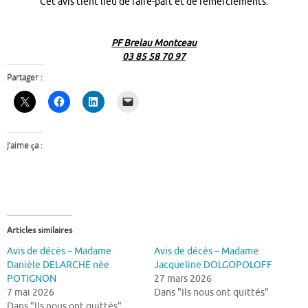
Cet avis tient lieu de faire-part et de remerciements.
PF Brelau Montceau
03 85 58 70 97
Partager :
J’aime ça :
Articles similaires
Avis de décès – Madame
Avis de décès – Madame
Danièle DELARCHE née
Jacqueline DOLGOPOLOFF
POTIGNON
27 mars 2026
7 mai 2026
Dans "Ils nous ont quittés"
Dans "Ils nous ont quittés"