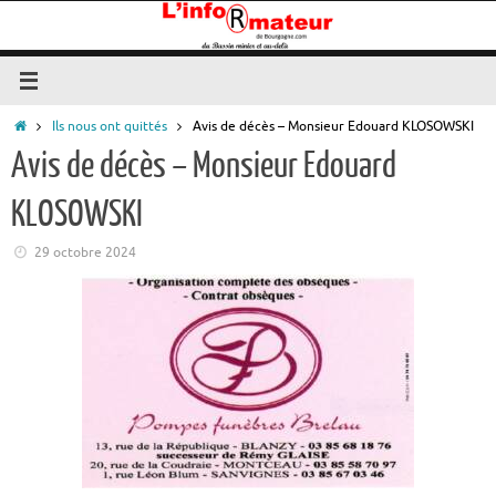
Passer
au
contenu
Accueil
Ils nous ont quittés
Avis de décès – Monsieur Edouard KLOSOWSKI
Avis de décès – Monsieur Edouard
KLOSOWSKI
29 octobre 2024