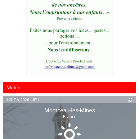
Météo
AOÛT 6, 2026 - JEU.
Montceau-les-Mines
France