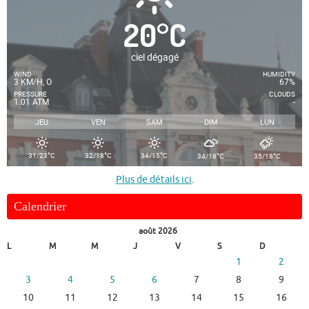
20
°
C
ciel dégagé
WIND
HUMIDITY
3 KM/H, O
67%
PRESSURE
CLOUDS
1.01 ATM
-
JEU
VEN
SAM
DIM
LUN
°
°
°
°
°
31/23
C
32/18
C
34/15
C
34/18
C
35/18
C
Plus de détails ici
.
Calendrier
août 2026
L
M
M
J
V
S
D
1
2
3
4
5
6
7
8
9
10
11
12
13
14
15
16