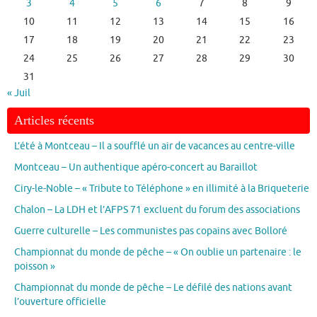
3
4
5
6
7
8
9
10
11
12
13
14
15
16
17
18
19
20
21
22
23
24
25
26
27
28
29
30
31
« Juil
Articles récents
L’été à Montceau – Il a soufflé un air de vacances au centre-ville
Montceau – Un authentique apéro-concert au Baraillot
Ciry-le-Noble – « Tribute to Téléphone » en illimité à la Briqueterie
Chalon – La LDH et l’AFPS 71 excluent du forum des associations
Guerre culturelle – Les communistes pas copains avec Bolloré
Championnat du monde de pêche – « On oublie un partenaire : le
poisson »
Championnat du monde de pêche – Le défilé des nations avant
l’ouverture officielle