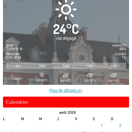
24
°
C
ciel dégagé
WIND
HUMIDITY
7 KM/H, N
48%
PRESSURE
CLOUDS
1.01 ATM
1%
JEU
VEN
SAM
DIM
LUN
°
-/23
C
°
°
°
°
32/19
C
34/18
C
35/19
C
34/18
C
Plus de détails ici
.
Calendrier
août 2026
L
M
M
J
V
S
D
1
2