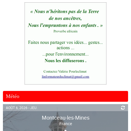
Météo
AOÛT 6, 2026 - JEU.
Montceau-les-Mines
France