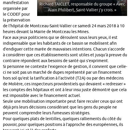
manifestation
Richard TAICLET, responsable du groupe « Avec
organisée par
Alain Philibert, Saint-Vallier j’y crois. »
le CODEF pour
la préservation
de l’hôpital de Montceau-Saint-Vallier ce samedi 24 mars 2018 à 10
heures devant la Mairie de Montceau les Mines.
Face aux jeux politiciens qui se déroulent sous leurs yeux, il est
indispensable que les habitants de ce bassin se mobilisent afin
d’endiguer cette marée de mauvaises intentions. Chacun s’accorde
à considérer que ces établissements sont utiles et jusqu’à preuve du
contraire répondent aux besoins de santé qui s’expriment.
Si personne ne conteste l’exigence de gestion, il convient que celle-
ci ne soit pas un marché de dupes représenté par un financement
hors sol qu’est la tarification à l’activité (T2A) ou par des médecins
de Molière, ces inspecteurs providentiels qui devaient « redresser »
les comptes des hôpitaux et ont à leur insu juste démontré que cela
est impossible avec le financement actuel.
Seule une mobilisation importante peut faire reculer ceux qui ont
déjà pris leurs décisions considérant que les gens du peuple ne
peuvent comprendre leurs fumeuses stratégies.
Pour quelques plats de lentilles, quelques ralliements du côté du
pouvoir, pour quelques positions à l’approche des européennes, ils