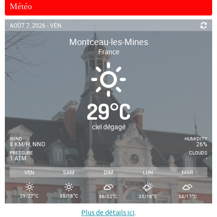
Météo
AOÛT 7, 2026 - VEN.
Montceau-les-Mines
France
29
°
C
ciel dégagé
WIND
HUMIDITY
8 KM/H, NNO
26%
PRESSURE
CLOUDS
1 ATM
-
VEN
SAM
DIM
LUN
MAR
°
°
°
°
°
29/27
C
35/18
C
36/22
C
35/18
C
34/17
C
Plus de détails ici
.