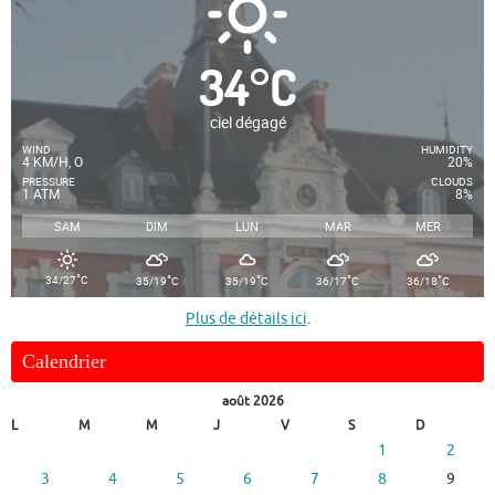
34
°
C
ciel dégagé
WIND
HUMIDITY
4 KM/H, O
20%
PRESSURE
CLOUDS
1 ATM
8%
SAM
DIM
LUN
MAR
MER
°
°
°
°
°
34/27
C
35/19
C
35/19
C
36/17
C
36/18
C
Plus de détails ici
.
Calendrier
août 2026
L
M
M
J
V
S
D
1
2
3
4
5
6
7
8
9