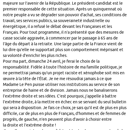
majeure sur l’avenir de la République. Le président-candidat est le
premier responsable de cette situation. Après un quinquennat où
notre peuple a vu se dégrader son pouvoir d’achat, ses conditions de
travail, ses services publics, sa souveraineté industrielle ou
énergétique, il a refusé le débat devant les Françaises et les
Français. Pour tout programme, il n’a présenté que des mesures de
casse sociale aggravée, à commencer par le passage à 65 ans de
l’âge du départ à la retraite. Une large partie de la France vient de
lui dire qu’elle ne supportait plus son comportement méprisant et
sa volonté d’enrichir les plus riches.
Pour ma part, dimanche 24 avril, je ferai le choix de la
responsabilité. Fidèle à toute l’histoire de ma famille politique, je
ne permettrai jamais qu’un projet raciste et xénophobe soit mis en
œuvre à la tête de l’État. Je ne me résoudrai jamais à ce que
Madame Le Pen puisse utiliser nos institutions au service de son
entreprise de haine et de division. Jamais nous ne banaliserons
l’extrême droite et ses idées. C’est pourquoi, j’appelle à battre
l’extrême droite, à la mettre en échec en se servant du seul bulletin
qui sera à disposition. Je fais ce choix, je sais qu’il est de plus en plus
difficile, car de plus en plus de Français, d’hommes et de femmes de
progrès, de gauche, n’en peuvent plus d’avoir à choisir entre
la droite et l’extrême droite !