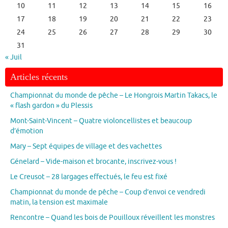
10
11
12
13
14
15
16
17
18
19
20
21
22
23
24
25
26
27
28
29
30
31
« Juil
Articles récents
Championnat du monde de pêche – Le Hongrois Martin Takacs, le
« flash gardon » du Plessis
Mont-Saint-Vincent – Quatre violoncellistes et beaucoup
d’émotion
Mary – Sept équipes de village et des vachettes
Génelard – Vide-maison et brocante, inscrivez-vous !
Le Creusot – 28 largages effectués, le feu est fixé
Championnat du monde de pêche – Coup d’envoi ce vendredi
matin, la tension est maximale
Rencontre – Quand les bois de Pouilloux réveillent les monstres