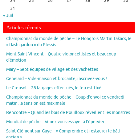
24
25
26
27
28
29
30
31
« Juil
Articles récents
Championnat du monde de pêche – Le Hongrois Martin Takacs, le
« flash gardon » du Plessis
Mont-Saint-Vincent – Quatre violoncellistes et beaucoup
d’émotion
Mary – Sept équipes de village et des vachettes
Génelard – Vide-maison et brocante, inscrivez-vous !
Le Creusot – 28 largages effectués, le feu est fixé
Championnat du monde de pêche – Coup d’envoi ce vendredi
matin, la tension est maximale
Rencontre – Quand les bois de Pouilloux réveillent les monstres
Mondial de pêche – Venez vous essayer à l’épervier !
Saint-Clément-sur-Guye – « Comprendre et restaurer le bâti
ancien »