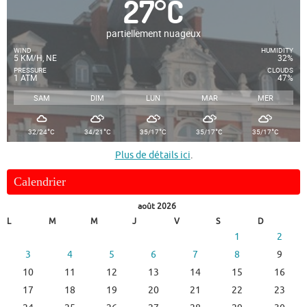
27
°
C
partiellement nuageux
WIND
HUMIDITY
5 KM/H, NE
32%
PRESSURE
CLOUDS
1 ATM
47%
SAM
DIM
LUN
MAR
MER
°
°
°
°
°
32/24
C
34/21
C
35/17
C
35/17
C
35/17
C
Plus de détails ici
.
Calendrier
août 2026
L
M
M
J
V
S
D
1
2
3
4
5
6
7
8
9
10
11
12
13
14
15
16
17
18
19
20
21
22
23