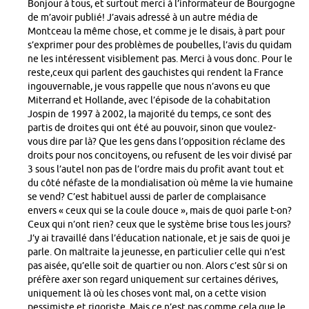
Bonjour à tous, et surtout merci à l’informateur de Bourgogne
de m’avoir publié! J’avais adressé à un autre média de
Montceau la même chose, et comme je le disais, à part pour
s’exprimer pour des problèmes de poubelles, l’avis du quidam
ne les intéressent visiblement pas. Merci à vous donc. Pour le
reste,ceux qui parlent des gauchistes qui rendent la France
ingouvernable, je vous rappelle que nous n’avons eu que
Miterrand et Hollande, avec l’épisode de la cohabitation
Jospin de 1997 à 2002, la majorité du temps, ce sont des
partis de droites qui ont été au pouvoir, sinon que voulez-
vous dire par là? Que les gens dans l’opposition réclame des
droits pour nos concitoyens, ou refusent de les voir divisé par
3 sous l’autel non pas de l’ordre mais du profit avant tout et
du côté néfaste de la mondialisation où même la vie humaine
se vend? C’est habituel aussi de parler de complaisance
envers « ceux qui se la coule douce », mais de quoi parle t-on?
Ceux qui n’ont rien? ceux que le système brise tous les jours?
J’y ai travaillé dans l’éducation nationale, et je sais de quoi je
parle. On maltraite la jeunesse, en particulier celle qui n’est
pas aisée, qu’elle soit de quartier ou non. Alors c’est sûr si on
préfère axer son regard uniquement sur certaines dérives,
uniquement là où les choses vont mal, on a cette vision
pessimiste et rigoriste. Mais ce n’est pas comme cela que le