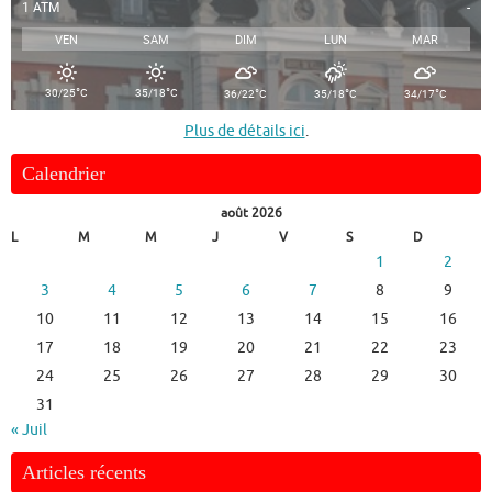
1 ATM
-
VEN
SAM
DIM
LUN
MAR
°
°
°
°
°
30/25
C
35/18
C
36/22
C
35/18
C
34/17
C
Plus de détails ici
.
Calendrier
août 2026
L
M
M
J
V
S
D
1
2
3
4
5
6
7
8
9
10
11
12
13
14
15
16
17
18
19
20
21
22
23
24
25
26
27
28
29
30
31
« Juil
Articles récents