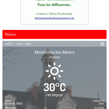
Météo
AOÛT 7, 2026 - VEN.
Montceau-les-Mines
France
30
°
C
ciel dégagé
WIND
HUMIDITY
8 KM/H, NNO
26%
PRESSURE
CLOUDS