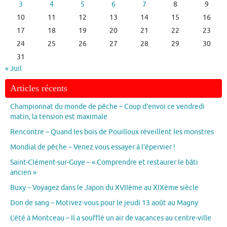
3
4
5
6
7
8
9
10
11
12
13
14
15
16
17
18
19
20
21
22
23
24
25
26
27
28
29
30
31
« Juil
Articles récents
Championnat du monde de pêche – Coup d’envoi ce vendredi
matin, la tension est maximale
Rencontre – Quand les bois de Pouilloux réveillent les monstres
Mondial de pêche – Venez vous essayer à l’épervier !
Saint-Clément-sur-Guye – « Comprendre et restaurer le bâti
ancien »
Buxy – Voyagez dans le Japon du XVIIème au XIXème siècle
Don de sang – Motivez-vous pour le jeudi 13 août au Magny
L’été à Montceau – Il a soufflé un air de vacances au centre-ville