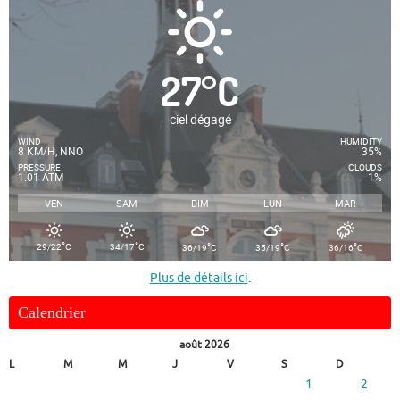
27
°
C
ciel dégagé
WIND
HUMIDITY
8 KM/H, NNO
35%
PRESSURE
CLOUDS
1.01 ATM
1%
VEN
SAM
DIM
LUN
MAR
°
°
°
°
°
29/22
C
34/17
C
36/19
C
35/19
C
36/16
C
Plus de détails ici
.
Calendrier
août 2026
L
M
M
J
V
S
D
1
2