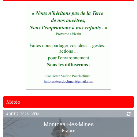
Météo
AOÛT 7, 2026 - VEN.
Montceau-les-Mines
France