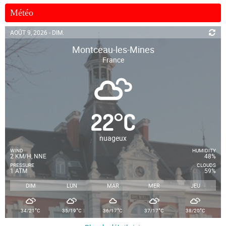
Météo
AOÛT 9, 2026 - DIM.
Montceau-les-Mines
France
22
°
C
nuageux
WIND
HUMIDITY
2 KM/H, NNE
48%
PRESSURE
CLOUDS
1 ATM
59%
DIM
LUN
MAR
MER
JEU
°
°
°
°
°
34/21
C
35/19
C
36/17
C
37/17
C
38/20
C