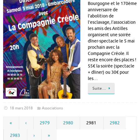
Bourgogne et le 170ème
anniversaire de
l’abolition de
l’esclavage, l’association
les amis des Antilles
organisent une soirée
dîner-spectacle le 5 mai
prochain avec la
Compagnie Créole. Il
reste encore des places !
55€ la soirée (spectacle
+ dîiner) ou 30€ pour
les…
Suite…
18 mars 2018
Associations
«
‹
2979
2980
2981
2982
2983
›
»