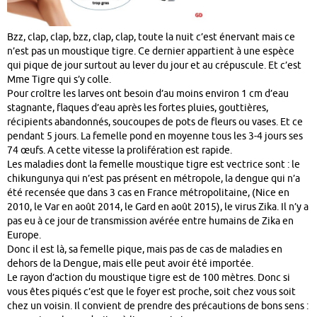
Bzz, clap, clap, bzz, clap, clap, toute la nuit c’est énervant mais ce
n’est pas un moustique tigre. Ce dernier appartient à une espèce
qui pique de jour surtout au lever du jour et au crépuscule. Et c’est
Mme Tigre qui s’y colle.
Pour croître les larves ont besoin d’au moins environ 1 cm d’eau
stagnante, flaques d’eau après les fortes pluies, gouttières,
récipients abandonnés, soucoupes de pots de fleurs ou vases. Et ce
pendant 5 jours. La femelle pond en moyenne tous les 3-4 jours ses
74 œufs. A cette vitesse la prolifération est rapide.
Les maladies dont la femelle moustique tigre est vectrice sont : le
chikungunya qui n’est pas présent en métropole, la dengue qui n’a
été recensée que dans 3 cas en France métropolitaine, (Nice en
2010, le Var en août 2014, le Gard en août 2015), le virus Zika. Il n’y a
pas eu à ce jour de transmission avérée entre humains de Zika en
Europe.
Donc il est là, sa femelle pique, mais pas de cas de maladies en
dehors de la Dengue, mais elle peut avoir été importée.
Le rayon d’action du moustique tigre est de 100 mètres. Donc si
vous êtes piqués c’est que le foyer est proche, soit chez vous soit
chez un voisin. Il convient de prendre des précautions de bons sens :