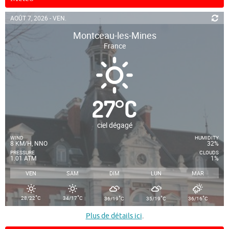
AOÛT 7, 2026 - VEN.
Montceau-les-Mines
France
27
°
C
ciel dégagé
WIND
HUMIDITY
8 KM/H, NNO
32%
PRESSURE
CLOUDS
1.01 ATM
1%
VEN
SAM
DIM
LUN
MAR
°
°
°
°
°
28/22
C
34/17
C
36/19
C
35/19
C
36/16
C
Plus de détails ici
.