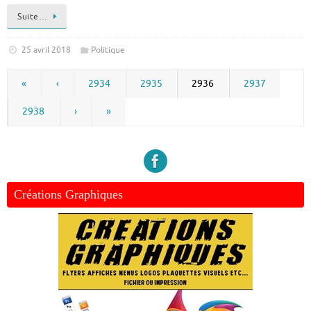
Suite…
25 avril 2018
Politique
«
‹
2934
2935
2936
2937
2938
›
»
Créations Graphiques