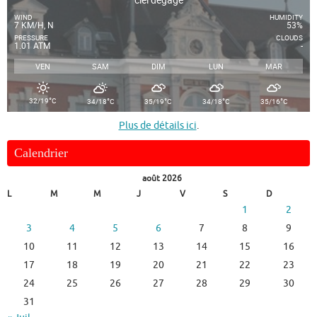
WIND
HUMIDITY
7 KM/H, N
53%
PRESSURE
CLOUDS
1.01 ATM
-
VEN
SAM
DIM
LUN
MAR
°
°
°
°
°
32/19
C
34/18
C
35/19
C
34/18
C
35/16
C
Plus de détails ici
.
Calendrier
août 2026
L
M
M
J
V
S
D
1
2
3
4
5
6
7
8
9
10
11
12
13
14
15
16
17
18
19
20
21
22
23
24
25
26
27
28
29
30
31