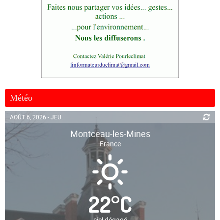
Météo
AOÛT 6, 2026 - JEU.
Montceau-les-Mines
France
22
°
C
ciel dégagé