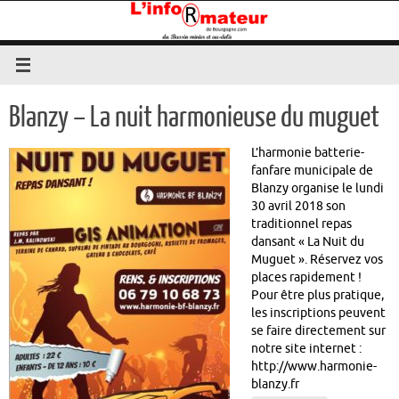
Passer
au
contenu
Blanzy – La nuit harmonieuse du muguet
L’harmonie batterie-
fanfare municipale de
Blanzy organise le lundi
30 avril 2018 son
traditionnel repas
dansant « La Nuit du
Muguet ». Réservez vos
places rapidement !
Pour être plus pratique,
les inscriptions peuvent
se faire directement sur
notre site internet :
http://www.harmonie-
blanzy.fr