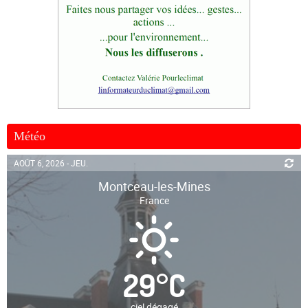
Météo
AOÛT 6, 2026 - JEU.
Montceau-les-Mines
France
29
°
C
ciel dégagé