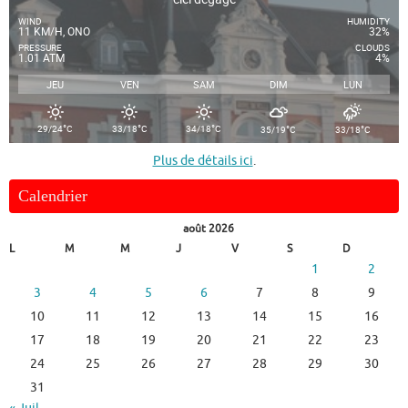
WIND
HUMIDITY
11 KM/H, ONO
32%
PRESSURE
CLOUDS
1.01 ATM
4%
JEU
VEN
SAM
DIM
LUN
°
°
°
°
°
29/24
C
33/18
C
34/18
C
35/19
C
33/18
C
Plus de détails ici
.
Calendrier
août 2026
L
M
M
J
V
S
D
1
2
3
4
5
6
7
8
9
10
11
12
13
14
15
16
17
18
19
20
21
22
23
24
25
26
27
28
29
30
31