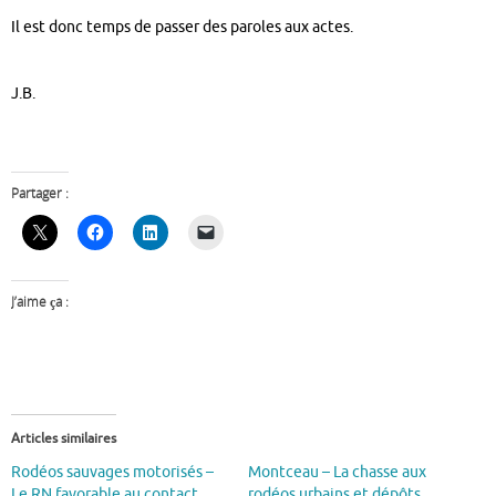
Il est donc temps de passer des paroles aux actes.
J.B.
Partager :
J’aime ça :
Articles similaires
Rodéos sauvages motorisés –
Montceau – La chasse aux
Le RN favorable au contact
rodéos urbains et dépôts