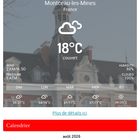
Montceau-les-Mines
France
18
°
C
couvert
WIND
HUMIDITY
2 KM/H, SO
60%
PRESSURE
CLOUDS
1 ATM
100%
DIM
LUN
MAR
MER
JEU
°
°
°
°
°
39/20
C
36/21
C
34/19
C
37/17
C
37/17
C
Plus de détails ici
.
Calendrier
août 2026