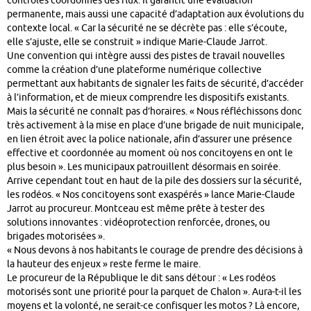
contrôles coordonnés des flux. Il garantit une évaluation
permanente, mais aussi une capacité d’adaptation aux évolutions du
contexte local. « Car la sécurité ne se décrète pas : elle s’écoute,
elle s’ajuste, elle se construit » indique Marie-Claude Jarrot.
Une convention qui intègre aussi des pistes de travail nouvelles
comme la création d’une plateforme numérique collective
permettant aux habitants de signaler les faits de sécurité, d’accéder
à l’information, et de mieux comprendre les dispositifs existants.
Mais la sécurité ne connaît pas d’horaires. « Nous réfléchissons donc
très activement à la mise en place d’une brigade de nuit municipale,
en lien étroit avec la police nationale, afin d’assurer une présence
effective et coordonnée au moment où nos concitoyens en ont le
plus besoin ». Les municipaux patrouillent désormais en soirée.
Arrive cependant tout en haut de la pile des dossiers sur la sécurité,
les rodéos. « Nos concitoyens sont exaspérés » lance Marie-Claude
Jarrot au procureur. Montceau est même prête à tester des
solutions innovantes : vidéoprotection renforcée, drones, ou
brigades motorisées ».
« Nous devons à nos habitants le courage de prendre des décisions à
la hauteur des enjeux » reste ferme le maire.
Le procureur de la République le dit sans détour : « Les rodéos
motorisés sont une priorité pour la parquet de Chalon ». Aura-t-il les
moyens et la volonté, ne serait-ce confisquer les motos ? Là encore,