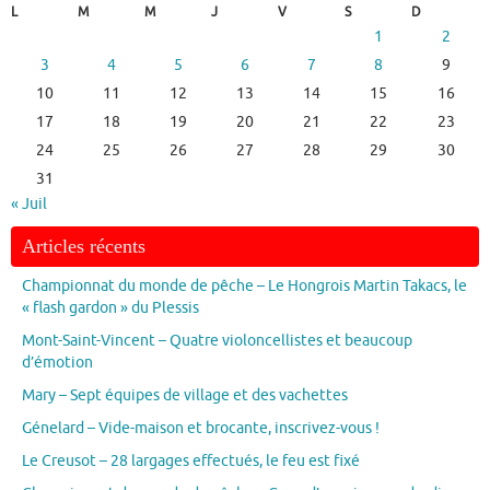
L
M
M
J
V
S
D
1
2
3
4
5
6
7
8
9
10
11
12
13
14
15
16
17
18
19
20
21
22
23
24
25
26
27
28
29
30
31
« Juil
Articles récents
Championnat du monde de pêche – Le Hongrois Martin Takacs, le
« flash gardon » du Plessis
Mont-Saint-Vincent – Quatre violoncellistes et beaucoup
d’émotion
Mary – Sept équipes de village et des vachettes
Génelard – Vide-maison et brocante, inscrivez-vous !
Le Creusot – 28 largages effectués, le feu est fixé