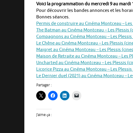
Voici la programmation du mercredi 9 au mardi 
Pour découvrir les bandes annonces et les horaire
Bonnes séances.
Permis de construire au Cinéma Montceau – Les Pl
The Batman au Cinéma Montceau – Les Plessis (ci
Compagnons au Cinéma Montceau – Les Plessis (c
Le Chêne au Cinéma Montceau – Les Plessis (cine
Maigret au Cinéma Montceau – Les Plessis (cinep
Maison de Retraite au Cinéma Montceau – Les Ple
Uncharted au Cinéma Montceau – Les Plessis (cin
Licorice Pizza au Cinéma Montceau – Les Plessis (
Le Dernier duel (2021) au Cinéma Montceau – Les 
Partager :
J’aime ça :