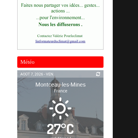
Météo
AOÛT 7, 2026 - VEN.
Montceau-les-Mines
France
27
°
C