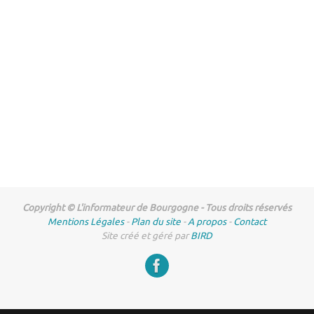
Copyright © L'informateur de Bourgogne - Tous droits réservés
Mentions Légales
-
Plan du site
-
A propos
-
Contact
Site créé et géré par
BIRD