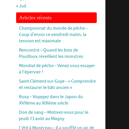
« Juil
Articles récents
Championnat du monde de pêche –
Coup d’envoi ce vendredi matin, la
tension est maximale
Rencontre – Quand les bois de
Pouilloux réveillent les monstres
Mondial de pêche – Venez vous essayer
à l’épervier !
Saint-Clément-sur-Guye – « Comprendre
et restaurer le bâti ancien »
Buxy – Voyagez dans le Japon du
XVIIème au XIXème siècle
Don de sang – Motivez-vous pour le
jeudi 13 août au Magny
L’été à Montceau – Il a soufflé un air de