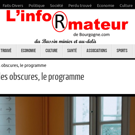
Faits-Divers
Politique
Société
Perdu trouvé
Economie
Culture
 trouvé
Economie
Culture
Santé
Associations
Sports
s obscures, le programme
les obscures, le programme