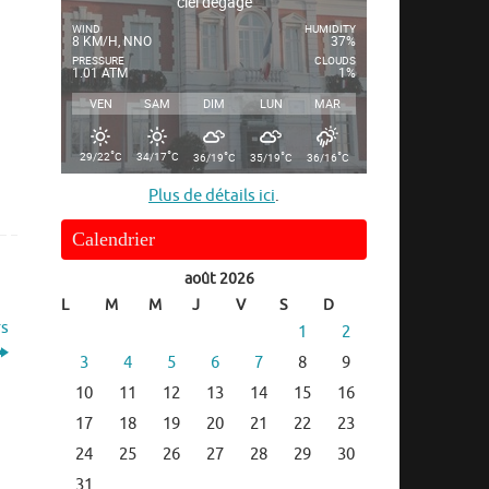
ciel dégagé
WIND
HUMIDITY
8 KM/H, NNO
37%
PRESSURE
CLOUDS
1.01 ATM
1%
VEN
SAM
DIM
LUN
MAR
°
°
°
°
°
29/22
C
34/17
C
36/19
C
35/19
C
36/16
C
Plus de détails ici
.
Calendrier
août 2026
L
M
M
J
V
S
D
rs
1
2
3
4
5
6
7
8
9
10
11
12
13
14
15
16
17
18
19
20
21
22
23
24
25
26
27
28
29
30
31