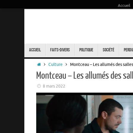
Accueil
Passer
au
contenu
Passer
au
Accueil
Faits-Divers
Politique
Société
Perdu
contenu
Accueil
Culture
Montceau – Les allumés des salle
Montceau – Les allumés des sal
8 mars 2022