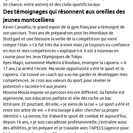
2e chance, entre autres) et des clubs sportifs locaux.
Des témoignages qui résonnent aux oreilles des
jeunes montcelliens
Kevin Carvalho, le grand espoir de la gym française a témoigné de
son parcours. Trois ans de préparation pour les Mondiaux de
Stuttgart et une blessure la veille de la compétition qui vient
rompre l’élan. « Ce fut très dur à vivre mais j’ai toujours eu confiance
en moi et mes compétences » explique-t-il. Il est à nouveau en
course pour les Jeux Olympiques de Tokyo.
Ilyes Magri, surnommé Madeira à Roubaix, enseigne la capoera. « A
17 ans j’ai arrêté l’école. Ma seule opportunité a été le sport et la
capoera. J’ai trouvé un coach qui a su me garder et développer mes
compétences. Je crois aux valeurs du sport pour révéler le
potentiel » raconte-t-il aux jeunes.
Mounia Moula expose un parcours encore différent. Sa famille est
algérienne, son éducation parfaite et elle décroche un bac
littéraire. Et pourtant, dit-elle, « je viens de la rue ». Le sport a été et
reste son arbre de vie. « Il encourage à aller chercher sa propre
identité ». La sienne, fut d’abord le sport de combat et aujourd’hui,
depuis 16 ans, « je suis cascadeuse professionnelle, j’entraîne aussi
des athlètes, je les prépare et je travaille avec l’APELS (agence pour