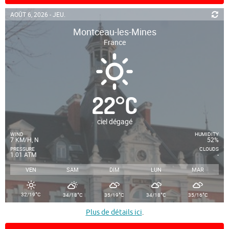
AOÛT 6, 2026 - JEU.
Montceau-les-Mines
France
22
°
C
ciel dégagé
WIND
HUMIDITY
7 KM/H, N
52%
PRESSURE
CLOUDS
1.01 ATM
-
VEN
SAM
DIM
LUN
MAR
°
°
°
°
°
32/19
C
34/18
C
35/19
C
34/18
C
35/16
C
Plus de détails ici
.