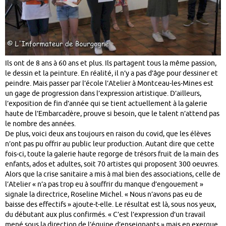
Ils ont de 8 ans à 60 ans et plus. Ils partagent tous la même passion,
le dessin et la peinture. En réalité, il n’y a pas d’âge pour dessiner et
peindre. Mais passer par l’école l’Atelier à Montceau-les-Mines est
un gage de progression dans l’expression artistique. D’ailleurs,
l’exposition de fin d’année qui se tient actuellement à la galerie
haute de l’Embarcadère, prouve si besoin, que le talent n’attend pas
le nombre des années.
De plus, voici deux ans toujours en raison du covid, que les élèves
n’ont pas pu offrir au public leur production. Autant dire que cette
fois-ci, toute la galerie haute regorge de trésors fruit de la main des
enfants, ados et adultes, soit 70 artistes qui proposent 300 oeuvres.
Alors que la crise sanitaire a mis à mal bien des associations, celle de
l’Atelier « n’a pas trop eu à souffrir du manque d’engouement »
signale la directrice, Roseline Michel. « Nous n’avons pas eu de
baisse des effectifs » ajoute-t-elle. Le résultat est là, sous nos yeux,
du débutant aux plus confirmés. « C’est l’expression d’un travail
mené sous la direction de l’équipe d’enseignants » mais en exergue