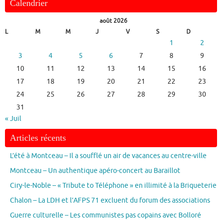
Calendrier
août 2026
L
M
M
J
V
S
D
1
2
3
4
5
6
7
8
9
10
11
12
13
14
15
16
17
18
19
20
21
22
23
24
25
26
27
28
29
30
31
« Juil
Articles récents
L’été à Montceau – Il a soufflé un air de vacances au centre-ville
Montceau – Un authentique apéro-concert au Baraillot
Ciry-le-Noble – « Tribute to Téléphone » en illimité à la Briqueterie
Chalon – La LDH et l’AFPS 71 excluent du forum des associations
Guerre culturelle – Les communistes pas copains avec Bolloré