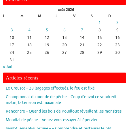
août 2026
L
M
M
J
V
S
D
1
2
3
4
5
6
7
8
9
10
11
12
13
14
15
16
17
18
19
20
21
22
23
24
25
26
27
28
29
30
31
« Juil
Articles récents
Le Creusot – 28 largages effectués, le feu est fixé
Championnat du monde de pêche – Coup d’envoi ce vendredi
matin, la tension est maximale
Rencontre – Quand les bois de Pouilloux réveillent les monstres
Mondial de pêche – Venez vous essayer à l’épervier !
Saint-Clément-sur-Guye – « Comprendre et restaurer le bâti