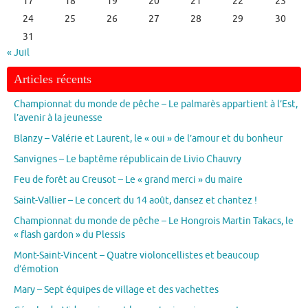
17
18
19
20
21
22
23
24
25
26
27
28
29
30
31
« Juil
Articles récents
Championnat du monde de pêche – Le palmarès appartient à l’Est,
l’avenir à la jeunesse
Blanzy – Valérie et Laurent, le « oui » de l’amour et du bonheur
Sanvignes – Le baptême républicain de Livio Chauvry
Feu de forêt au Creusot – Le « grand merci » du maire
Saint-Vallier – Le concert du 14 août, dansez et chantez !
Championnat du monde de pêche – Le Hongrois Martin Takacs, le
« flash gardon » du Plessis
Mont-Saint-Vincent – Quatre violoncellistes et beaucoup
d’émotion
Mary – Sept équipes de village et des vachettes