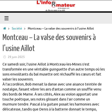
Passer
au
contenu
Accueil
Société
Montceau – La valse des souvenirs à l’usine Aillot
Montceau – La valse des souvenirs à
l’usine Aillot
29 juin 2025
Ce samedi soir, l’usine Aillot à Montceau-les-Mines s’est
transformée en une véritable guinguette d’un autre temps où les
sons envoûtants du bal musette ont réchauffé les cœurs et fait
valser les souvenirs.
À l’accordéon, Bob menait la danse avec une aisance teintée de
nostalgie, faisant vibrer les airs d’antan comme un souffle venu
des bords de Marne. À ses côtés, Alex au violon apportait une
touche poétique, ses notes glissant dans l’air comme un
murmure tendre. Pascal à la guitare posait les harmonies avec
délicatesse, tandis que Denis à la batterie donnait le tempo,