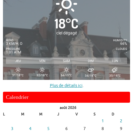
18
°
C
ciel dégagé
WIND
HUMIDITY
3 KM/H, O
66%
PRESSURE
CLOUDS
1.01 ATM
-
JEU
VEN
SAM
DIM
LUN
°
°
°
°
°
31/18
C
32/18
C
34/15
C
34/18
C
35/18
C
Plus de détails ici
.
Calendrier
août 2026
L
M
M
J
V
S
D
1
2
3
4
5
6
7
8
9