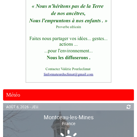
Météo
AOÛT 6, 2026 - JEU.
Montceau-les-Mines
France