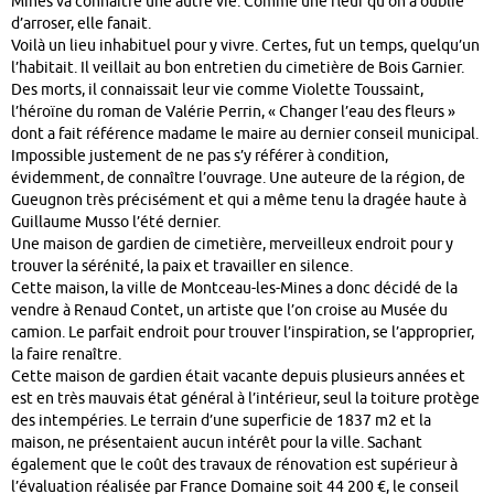
Mines va connaître une autre vie. Comme une fleur qu’on a oublié
d’arroser, elle fanait.
Voilà un lieu inhabituel pour y vivre. Certes, fut un temps, quelqu’un
l’habitait. Il veillait au bon entretien du cimetière de Bois Garnier.
Des morts, il connaissait leur vie comme Violette Toussaint,
l’héroïne du roman de Valérie Perrin, « Changer l’eau des fleurs »
dont a fait référence madame le maire au dernier conseil municipal.
Impossible justement de ne pas s’y référer à condition,
évidemment, de connaître l’ouvrage. Une auteure de la région, de
Gueugnon très précisément et qui a même tenu la dragée haute à
Guillaume Musso l’été dernier.
Une maison de gardien de cimetière, merveilleux endroit pour y
trouver la sérénité, la paix et travailler en silence.
Cette maison, la ville de Montceau-les-Mines a donc décidé de la
vendre à Renaud Contet, un artiste que l’on croise au Musée du
camion. Le parfait endroit pour trouver l’inspiration, se l’approprier,
la faire renaître.
Cette maison de gardien était vacante depuis plusieurs années et
est en très mauvais état général à l’intérieur, seul la toiture protège
des intempéries. Le terrain d’une superficie de 1837 m2 et la
maison, ne présentaient aucun intérêt pour la ville. Sachant
également que le coût des travaux de rénovation est supérieur à
l’évaluation réalisée par France Domaine soit 44 200 €, le conseil