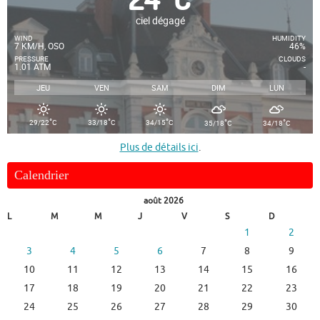
ciel dégagé
WIND
HUMIDITY
7 KM/H, OSO
46%
PRESSURE
CLOUDS
1.01 ATM
-
JEU
VEN
SAM
DIM
LUN
°
°
°
°
°
29/22
C
33/18
C
34/15
C
35/18
C
34/18
C
Plus de détails ici
.
Calendrier
août 2026
L
M
M
J
V
S
D
1
2
3
4
5
6
7
8
9
10
11
12
13
14
15
16
17
18
19
20
21
22
23
24
25
26
27
28
29
30