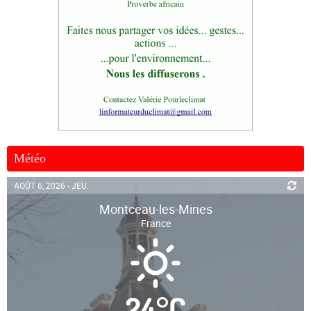
Météo
AOÛT 6, 2026 - JEU.
Montceau-les-Mines
France
24
°
C