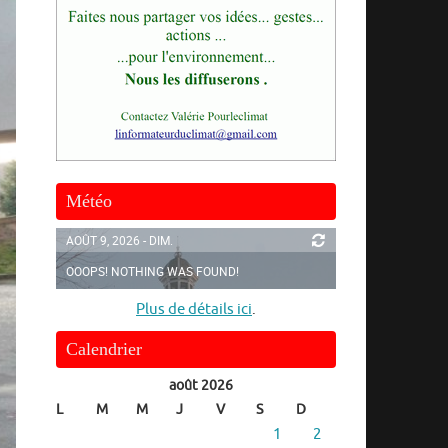
Météo
AOÛT 9, 2026 - DIM.
OOOPS! NOTHING WAS FOUND!
Plus de détails ici
.
Calendrier
août 2026
L
M
M
J
V
S
D
1
2