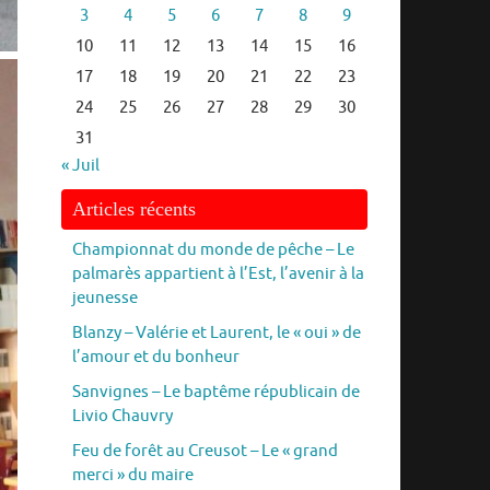
3
4
5
6
7
8
9
10
11
12
13
14
15
16
17
18
19
20
21
22
23
24
25
26
27
28
29
30
31
« Juil
Articles récents
Championnat du monde de pêche – Le
palmarès appartient à l’Est, l’avenir à la
jeunesse
Blanzy – Valérie et Laurent, le « oui » de
l’amour et du bonheur
Sanvignes – Le baptême républicain de
Livio Chauvry
Feu de forêt au Creusot – Le « grand
merci » du maire