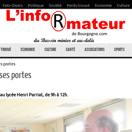
Faits-Divers
Politique
Société
Perdu trouvé
Economie
Culture
 trouvé
Economie
Culture
Santé
Associations
Sports
es portes
 ses portes
u lycée Henri Parriat, de 9h à 12h.