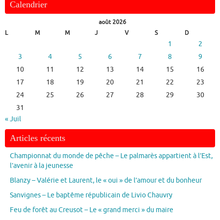
Calendrier
août 2026
L
M
M
J
V
S
D
1
2
3
4
5
6
7
8
9
10
11
12
13
14
15
16
17
18
19
20
21
22
23
24
25
26
27
28
29
30
31
« Juil
Articles récents
Championnat du monde de pêche – Le palmarès appartient à l’Est,
l’avenir à la jeunesse
Blanzy – Valérie et Laurent, le « oui » de l’amour et du bonheur
Sanvignes – Le baptême républicain de Livio Chauvry
Feu de forêt au Creusot – Le « grand merci » du maire