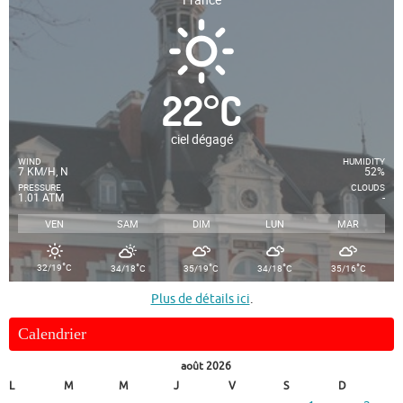
22
°
C
ciel dégagé
WIND
HUMIDITY
7 KM/H, N
52%
PRESSURE
CLOUDS
1.01 ATM
-
VEN
SAM
DIM
LUN
MAR
°
°
°
°
°
32/19
C
34/18
C
35/19
C
34/18
C
35/16
C
Plus de détails ici
.
Calendrier
août 2026
L
M
M
J
V
S
D