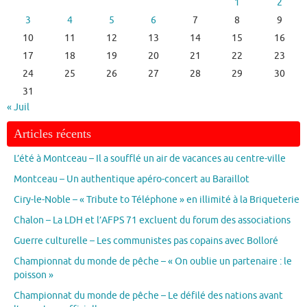
1
2
3
4
5
6
7
8
9
10
11
12
13
14
15
16
17
18
19
20
21
22
23
24
25
26
27
28
29
30
31
« Juil
Articles récents
L’été à Montceau – Il a soufflé un air de vacances au centre-ville
Montceau – Un authentique apéro-concert au Baraillot
Ciry-le-Noble – « Tribute to Téléphone » en illimité à la Briqueterie
Chalon – La LDH et l’AFPS 71 excluent du forum des associations
Guerre culturelle – Les communistes pas copains avec Bolloré
Championnat du monde de pêche – « On oublie un partenaire : le
poisson »
Championnat du monde de pêche – Le défilé des nations avant