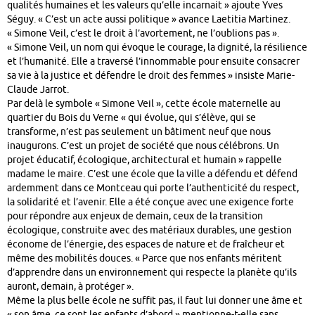
qualités humaines et les valeurs qu’elle incarnait » ajoute Yves
Séguy. « C’est un acte aussi politique » avance Laetitia Martinez.
« Simone Veil, c’est le droit à l’avortement, ne l’oublions pas ».
« Simone Veil, un nom qui évoque le courage, la dignité, la résilience
et l’humanité. Elle a traversé l’innommable pour ensuite consacrer
sa vie à la justice et défendre le droit des femmes » insiste Marie-
Claude Jarrot.
Par delà le symbole « Simone Veil », cette école maternelle au
quartier du Bois du Verne « qui évolue, qui s’élève, qui se
transforme, n’est pas seulement un bâtiment neuf que nous
inaugurons. C’est un projet de société que nous célébrons. Un
projet éducatif, écologique, architectural et humain » rappelle
madame le maire. C’est une école que la ville a défendu et défend
ardemment dans ce Montceau qui porte l’authenticité du respect,
la solidarité et l’avenir. Elle a été conçue avec une exigence forte
pour répondre aux enjeux de demain, ceux de la transition
écologique, construite avec des matériaux durables, une gestion
économe de l’énergie, des espaces de nature et de fraîcheur et
même des mobilités douces. « Parce que nos enfants méritent
d’apprendre dans un environnement qui respecte la planète qu’ils
auront, demain, à protéger ».
Même la plus belle école ne suffit pas, il faut lui donner une âme et
« son âme, ce sont les enfants d’abord » mentionne-t-elle sans