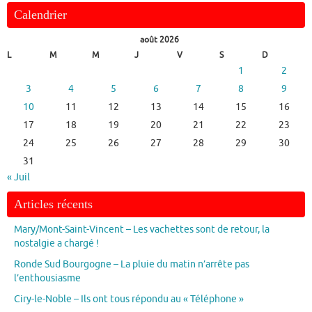
Calendrier
août 2026
L
M
M
J
V
S
D
1
2
3
4
5
6
7
8
9
10
11
12
13
14
15
16
17
18
19
20
21
22
23
24
25
26
27
28
29
30
31
« Juil
Articles récents
Mary/Mont-Saint-Vincent – Les vachettes sont de retour, la
nostalgie a chargé !
Ronde Sud Bourgogne – La pluie du matin n’arrête pas
l’enthousiasme
Ciry-le-Noble – Ils ont tous répondu au « Téléphone »