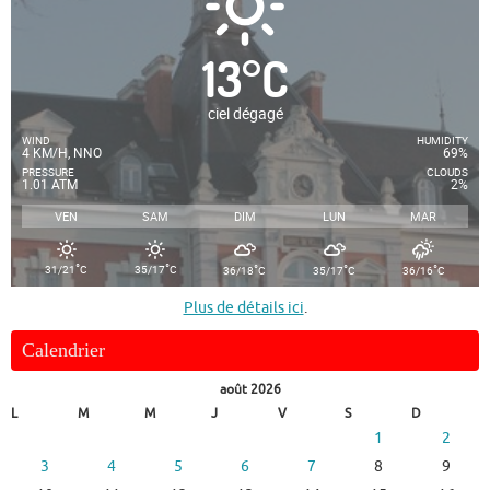
13
°
C
ciel dégagé
WIND
HUMIDITY
4 KM/H, NNO
69%
PRESSURE
CLOUDS
1.01 ATM
2%
VEN
SAM
DIM
LUN
MAR
°
°
°
°
°
31/21
C
35/17
C
36/18
C
35/17
C
36/16
C
Plus de détails ici
.
Calendrier
août 2026
L
M
M
J
V
S
D
1
2
3
4
5
6
7
8
9