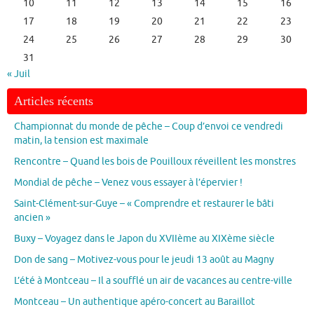
10
11
12
13
14
15
16
17
18
19
20
21
22
23
24
25
26
27
28
29
30
31
« Juil
Articles récents
Championnat du monde de pêche – Coup d’envoi ce vendredi
matin, la tension est maximale
Rencontre – Quand les bois de Pouilloux réveillent les monstres
Mondial de pêche – Venez vous essayer à l’épervier !
Saint-Clément-sur-Guye – « Comprendre et restaurer le bâti
ancien »
Buxy – Voyagez dans le Japon du XVIIème au XIXème siècle
Don de sang – Motivez-vous pour le jeudi 13 août au Magny
L’été à Montceau – Il a soufflé un air de vacances au centre-ville
Montceau – Un authentique apéro-concert au Baraillot