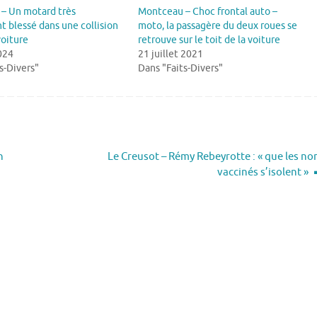
– Un motard très
Montceau – Choc frontal auto –
 blessé dans une collision
moto, la passagère du deux roues se
voiture
retrouve sur le toit de la voiture
2024
21 juillet 2021
s-Divers"
Dans "Faits-Divers"
n
Le Creusot – Rémy Rebeyrotte : « que les no
vaccinés s’isolent »