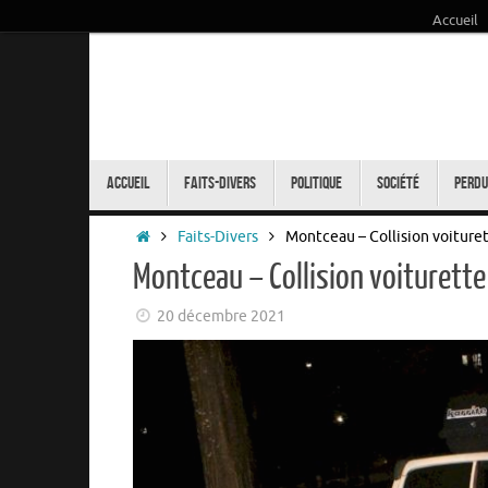
Accueil
Passer
au
contenu
Passer
au
Accueil
Faits-Divers
Politique
Société
Perdu
contenu
Accueil
Faits-Divers
Montceau – Collision voituret
Montceau – Collision voiturette
20 décembre 2021