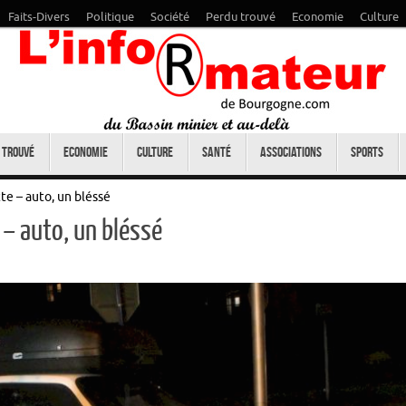
Faits-Divers
Politique
Société
Perdu trouvé
Economie
Culture
 trouvé
Economie
Culture
Santé
Associations
Sports
te – auto, un bléssé
 – auto, un bléssé