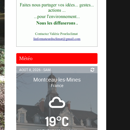
Météo
AOÛT 8, 2026 - SAM.
Montceau-les-Mines
France
19
°
C