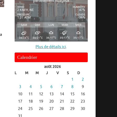
partiellement nuageux
WIND
HUMIDITY
2 KM/H, NE
47%
u
PRESSURE
CLOUDS
1.01 ATM
36%
SAM
DIM
LUN
MAR
MER
la
°
°
°
°
°
34/24
C
34/21
C
36/17
C
35/17
C
35/17
C
Plus de détails ici
.
Calendrier
août 2026
L
M
M
J
V
S
D
1
2
3
4
5
6
7
8
9
10
11
12
13
14
15
16
17
18
19
20
21
22
23
24
25
26
27
28
29
30
31