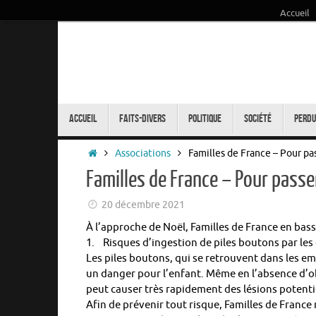
Accueil
Passer
au
contenu
Passer
au
Accueil
Faits-Divers
Politique
Société
Perdu
contenu
Accueil
Associations
Familles de France – Pour pa
Familles de France – Pour passe
20 décembre 2021
À l’approche de Noël, Familles de France en bassi
1. Risques d’ingestion de piles boutons par les
Les piles boutons, qui se retrouvent dans les e
un danger pour l’enfant. Même en l’absence d’ob
peut causer très rapidement des lésions potenti
Afin de prévenir tout risque, Familles de France