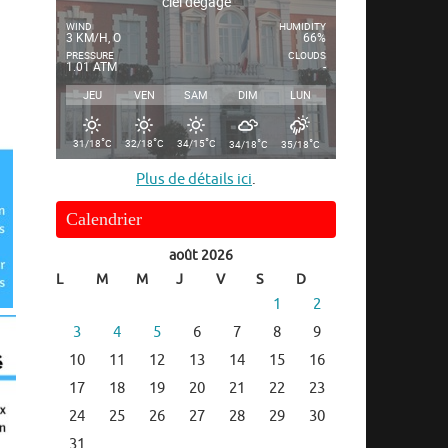
ciel dégagé
WIND
HUMIDITY
3 KM/H, O
66%
PRESSURE
CLOUDS
1.01 ATM
-
JEU
VEN
SAM
DIM
LUN
°
°
°
°
°
31/18
C
32/18
C
34/15
C
34/18
C
35/18
C
Plus de détails ici
.
Calendrier
août 2026
L
M
M
J
V
S
D
1
2
3
4
5
6
7
8
9
10
11
12
13
14
15
16
17
18
19
20
21
22
23
24
25
26
27
28
29
30
31