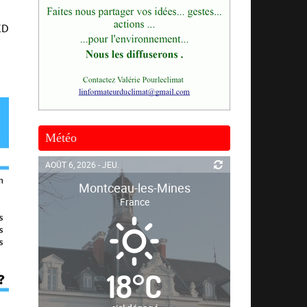
ED
Météo
AOÛT 6, 2026 - JEU.
Montceau-les-Mines
France
18
°
C