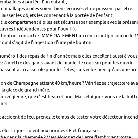
mballées à portée d’un enfant ;
ballages à piles soient bien sécurisés et ne puissent pas être
laisser les objets les contenant à la portée de l’enfant ;
 le compartiment à piles est sécurisé (par exemple avec la présen
œuvres indépendantes pour l’ouvrir).
e bouton, contactez IMMÉDIATEMENT un centre antipoison ou le 1
qu’il s’agit de l’ingestion d’une pile bouton.
uméro 1 des repas de fin d’année mais elles excellent aussi à vous
z à mettre des gants avant de manier le couteau pour les ouvrir.
sent à la casserole pour les fêtes, surveillez bien qu’aucune arê
n de Champagne atteint 40 km/heure ? Vérifiez sa trajectoire av
ni la glace de grand-mère.
rvégienne, que c’est beau et bon. Mais éloignez-vous de la hott
ants.
accident de feu, prenez le temps de tester votre détecteur incend
électriques soient aux normes CE et françaises.
dans la cheminée ? Mais éloignez de l’âtre flamboyant votre