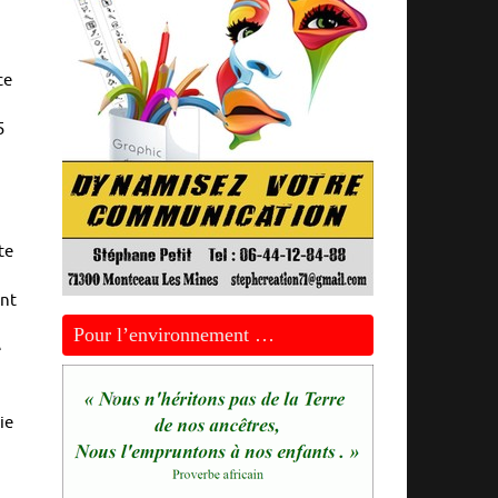
ce
5
te
ant
Pour l’environnement …
e
ie