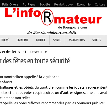
Faits-Divers
Politique
Société
Perdu trouvé
Economie
Culture
 trouvé
Economie
Culture
Santé
Associations
Sports
sser des fêtes en toute sécurité
r des fêtes en toute sécurité
n montcellien appelle à la vigilance :
 enfants.
mballages et les objets du quotidien comme les jouets, représenten
struction des voies respiratoires ou d’autres signes, une pile ava
ellement mortelles.
 rappelle les bons réflexes recommandés par les pouvoirs publics :