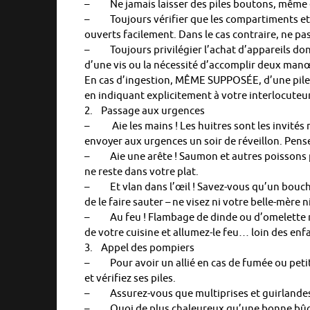
– Ne jamais laisser des piles boutons, même e
– Toujours vérifier que les compartiments et em
ouverts facilement. Dans le cas contraire, ne pas 
– Toujours privilégier l’achat d’appareils dont
d’une vis ou la nécessité d’accomplir deux man
En cas d’ingestion, MÊME SUPPOSÉE, d’une pil
en indiquant explicitement à votre interlocuteur 
2. Passage aux urgences
– Aie les mains ! Les huitres sont les invités n
envoyer aux urgences un soir de réveillon. Pense
– Aie une arête ! Saumon et autres poissons pas
ne reste dans votre plat.
– Et vlan dans l’œil ! Savez-vous qu’un boucho
de le faire sauter – ne visez ni votre belle-mère 
– Au feu ! Flambage de dinde ou d’omelette no
de votre cuisine et allumez-le feu… loin des enf
3. Appel des pompiers
– Pour avoir un allié en cas de fumée ou petit 
et vérifiez ses piles.
– Assurez-vous que multiprises et guirlandes 
– Quoi de plus chaleureux qu’une bonne bûche 