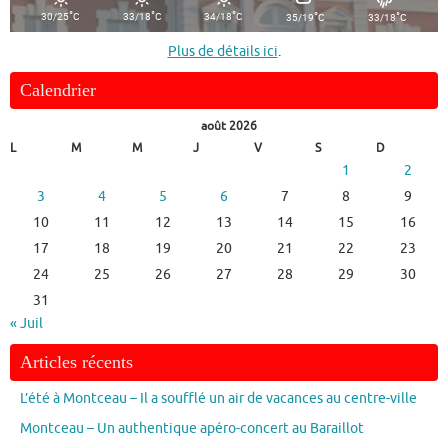
°
°
°
°
°
30/25
C
33/18
C
34/18
C
35/19
C
33/18
C
Plus de détails ici
.
Calendrier
août 2026
L
M
M
J
V
S
D
1
2
3
4
5
6
7
8
9
10
11
12
13
14
15
16
17
18
19
20
21
22
23
24
25
26
27
28
29
30
31
« Juil
Articles récents
L’été à Montceau – Il a soufflé un air de vacances au centre-ville
Montceau – Un authentique apéro-concert au Baraillot