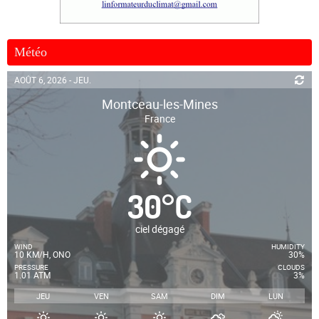
Météo
AOÛT 6, 2026 - JEU.
Montceau-les-Mines
France
30
°
C
ciel dégagé
WIND
HUMIDITY
10 KM/H, ONO
30%
PRESSURE
CLOUDS
1.01 ATM
3%
JEU
VEN
SAM
DIM
LUN