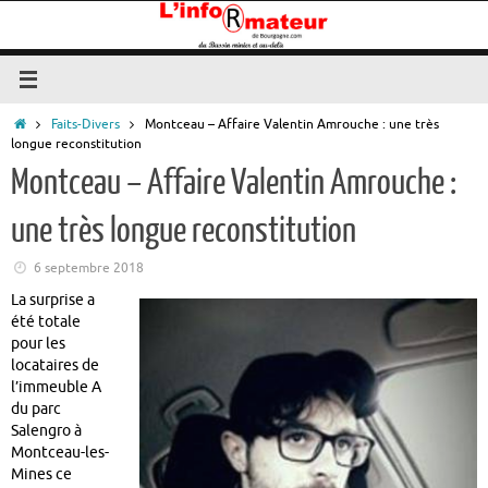
Passer
au
contenu
Accueil
Faits-Divers
Montceau – Affaire Valentin Amrouche : une très
longue reconstitution
Montceau – Affaire Valentin Amrouche :
une très longue reconstitution
6 septembre 2018
La surprise a
été totale
pour les
locataires de
l’immeuble A
du parc
Salengro à
Montceau-les-
Mines ce