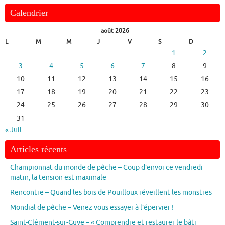
Calendrier
août 2026
L
M
M
J
V
S
D
1
2
3
4
5
6
7
8
9
10
11
12
13
14
15
16
17
18
19
20
21
22
23
24
25
26
27
28
29
30
31
« Juil
Articles récents
Championnat du monde de pêche – Coup d’envoi ce vendredi
matin, la tension est maximale
Rencontre – Quand les bois de Pouilloux réveillent les monstres
Mondial de pêche – Venez vous essayer à l’épervier !
Saint-Clément-sur-Guye – « Comprendre et restaurer le bâti