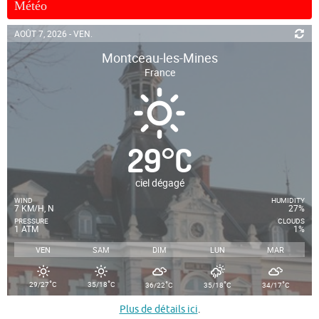
Météo
AOÛT 7, 2026 - VEN.
Montceau-les-Mines
France
29
°
C
ciel dégagé
WIND
HUMIDITY
7 KM/H, N
27%
PRESSURE
CLOUDS
1 ATM
1%
VEN
SAM
DIM
LUN
MAR
°
°
°
°
°
29/27
C
35/18
C
36/22
C
35/18
C
34/17
C
Plus de détails ici
.