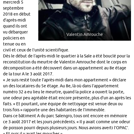
mercredi 5
septembre
2018 en début
d’après-midi
quand ils ont
vu débarquer
Valentin Amrouche
policiers en
tenue ou en
civil et ceux de l’unité scientifique.
Dès le début de l’après-midi le quartier à la Sale a été bouclé pour la
reconstitution du meurtre de Valentin Amrouche dont le corps en
décomposition a été découvert dans un appartement au 8e étage
de la tour A le 3 août 2017.
« Je suis resté toute l’après-midi dans mon appartement » déclare
un des locataires du 5e étage. Au 8e, là où dans l’appartement
numéro 32 a eu lieu le meurtre, quand la police a ouvert la porte,
une odeur peu agréable était encore présente, plus d’un an après les
faits. « Et pourtant, une équipe de nettoyage est venue deux ou
trois fois » rapporte une des habitantes de l’immeuble.
Dans ce bâtiment A du parc Salengro, tous ont encore en mémoire
ce 3 août 2017 et les jours précédents. « Il y avait comme une odeur
de poisson pourri depuis plusieurs jours. Nous avions averti l’OPAC’.
« Et puis il y avait les mouches ».