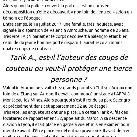
Alors quand la police a ouvert la porte, c’est un corps en
décomposition qu’elle a découvert « non loin de l’entrée » selon un
témoin de l’époque.
Entre temps, le 18 juillet 2017, une famille, très inquiète, avait
signalé la disparition de Valentin Amrouche, un homme de 26 ans.
Très vite l’ADN parlait et le corps découvert à Salengro était bien
celui de du jeune homme porté disparu. Il aurait reçu au moins
quatre coups de couteau.
Tarik A., est-il l’auteur des coups de
couteau ou veut-il protéger une tierce
personne ?
Valentin Amrouche vivait chez grands-parents à Thil-sur-Arroux non
loin de d’Etang-sur-Arroux. Il devait commencé un stage à l’AFPA à
Montceau-les-Mines. Alors pourquoi s’est-il rendu au parc Salengro
et précisément dans cet appartement 32 au 8e étage?
Très vite, les enquêteurs ont une piste. Un certain Tarik A, fils des
locataires de l’appartement 32, appelait du Maroc. A sa descente
d’avion à Lyon, il était placé en garde à vue et mis en examen pour
meurtre avant d’être placé en détention provisoire. Il avait déjà eu
maille à partir avec l’autorité judiciaire pour des affaires de