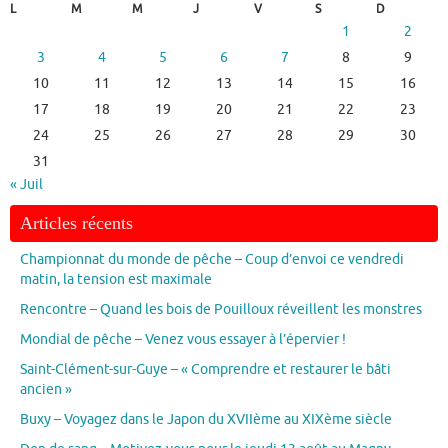
L
M
M
J
V
S
D
1
2
3
4
5
6
7
8
9
10
11
12
13
14
15
16
17
18
19
20
21
22
23
24
25
26
27
28
29
30
31
« Juil
Articles récents
Championnat du monde de pêche – Coup d’envoi ce vendredi
matin, la tension est maximale
Rencontre – Quand les bois de Pouilloux réveillent les monstres
Mondial de pêche – Venez vous essayer à l’épervier !
Saint-Clément-sur-Guye – « Comprendre et restaurer le bâti
ancien »
Buxy – Voyagez dans le Japon du XVIIème au XIXème siècle