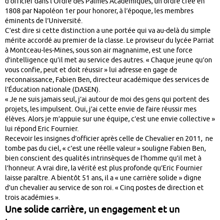
d’officier dans l’Ordre des Palmes Académiques, un ordre créé en
1808 par Napoléon 1er pour honorer, à l’époque, les membres
éminents de l’Université.
C’est dire si cette distinction a une portée qui va au-delà du simple
mérite accordé au premier de la classe. Le proviseur du lycée Parriat
à Montceau-les-Mines, sous son air magnanime, est une force
d’intelligence qu’il met au service des autres. « Chaque jeune qu’on
vous confie, peut et doit réussir » lui adresse en gage de
reconnaissance, Fabien Ben, directeur académique des services de
l’Éducation nationale (DASEN).
« Je ne suis jamais seul, j’ai autour de moi des gens qui portent des
projets, les impulsent. Oui, j’ai cette envie de faire réussir mes
élèves. Alors je m’appuie sur une équipe, c’est une envie collective »
lui répond Eric Fournier.
Recevoir les insignes d’officier après celle de Chevalier en 2011, ne
tombe pas du ciel, « c’est une réelle valeur » souligne Fabien Ben,
bien conscient des qualités intrinsèques de l’homme qu’il met à
l’honneur. A vrai dire, la vérité est plus profonde qu’Eric Fournier
laisse paraître. A bientôt 51 ans, il a « une carrière solide » digne
d’un chevalier au service de son roi. « Cinq postes de direction et
trois académies ».
Une solide carrière, un engagement et un