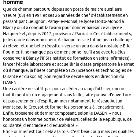
homme
Que de chemin parcouru depuis son poste de maître auxiliaire
Yzeure (03) en 1991 et ses 26 années de chef d’établissement en
passant par Gueugnon, Paray-le-Monial, le lycée Dolto-Monod à
Blanzy où il a conduit la fusion pour donner naissance au lycée
Haigneré et, depuis 2017, proviseur à Parriat. « Ces établissements,
je les garde dans mon coeur. A chaque fois ce fut un beau challenge
à relever et une belle réussite » verse un peu dans la nostalgie Eric
Fournier. Il ne manque pas de mentionner qu’il a su avec les élus
conserver à Blanzy l’IFSI (Institut de formation en soins infirmiers),
lancer l’école laboratoire et accueillir la classe préparatoire à Parriat
où il manque, la filière complète ST2S (Sciences et technologies de
la santé et du social). Son regard se décale alors en direction du
DASEN.
Une carrière ne suffit pas pour accéder au rang d’officier, encore
faut-il montrer un engagement sans faille, faire preuve d’ouverture
et pas seulement d’esprit, animer notamment le réseau Autun-
Montceau-le Creusot et former les personnels à l’encadrement.
Enfin, troisième et dernier composant, selon le DASEN, « nous
honorons un homme porteur de valeurs, celles de la République, de
solidarité, d’entraide et d’éducabilité ».
Eric Fournier est tout cela à la fois. C’est beaucoup mais ces qualités