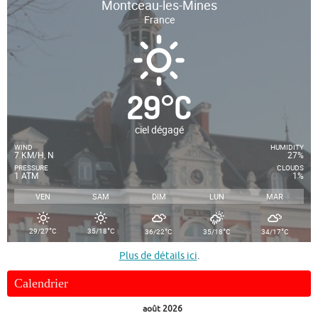
Montceau-les-Mines
France
29
°
C
ciel dégagé
WIND
HUMIDITY
7 KM/H, N
27%
PRESSURE
CLOUDS
1 ATM
1%
VEN
SAM
DIM
LUN
MAR
°
°
°
°
°
29/27
C
35/18
C
36/22
C
35/18
C
34/17
C
Plus de détails ici
.
Calendrier
août 2026