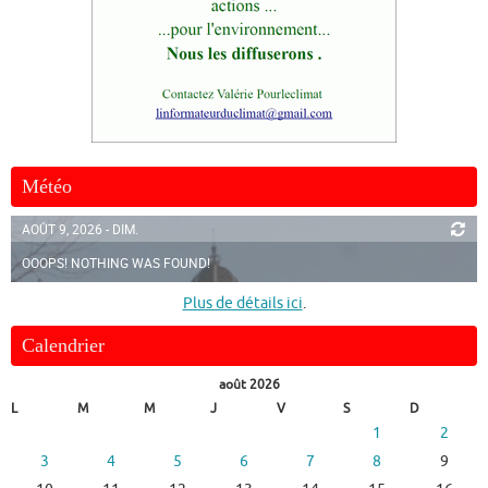
Météo
AOÛT 9, 2026 - DIM.
OOOPS! NOTHING WAS FOUND!
Plus de détails ici
.
Calendrier
août 2026
L
M
M
J
V
S
D
1
2
3
4
5
6
7
8
9