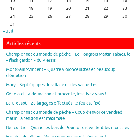
10
11
12
13
14
15
16
17
18
19
20
21
22
23
24
25
26
27
28
29
30
31
« Juil
Articles récents
Championnat du monde de pêche – Le Hongrois Martin Takacs, le
« flash gardon » du Plessis
Mont-Saint-Vincent – Quatre violoncellistes et beaucoup
d’émotion
Mary – Sept équipes de village et des vachettes
Génelard – Vide-maison et brocante, inscrivez-vous !
Le Creusot – 28 largages effectués, le feu est fixé
Championnat du monde de pêche – Coup d’envoi ce vendredi
matin, la tension est maximale
Rencontre – Quand les bois de Pouilloux réveillent les monstres
Mondial de pêche – Venez vous essayer à l’épervier !