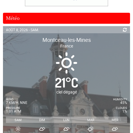
Météo
AOÛT 8, 2026 - SAM.
Montceau-les-Mines
France
21
°
C
ciel dégagé
WIND
HUMIDITY
7 KM/H, NNE
45%
PRESSURE
CLOUDS
1.01 ATM
1%
SAM
DIM
LUN
MAR
MER