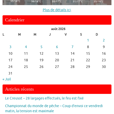
°
°
°
°
°
35/18
C
36/18
C
35/17
C
31/17
C
35/18
C
Plus de détails ici
.
Calendrier
août 2026
L
M
M
J
V
S
D
1
2
3
4
5
6
7
8
9
10
11
12
13
14
15
16
17
18
19
20
21
22
23
24
25
26
27
28
29
30
31
« Juil
Articles récents
Le Creusot – 28 largages effectués, le feu est fixé
Championnat du monde de pêche – Coup d’envoi ce vendredi
matin, la tension est maximale