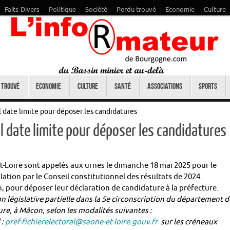
Faits-Divers
Politique
Société
Perdu trouvé
Economie
Culture
 trouvé
Economie
Culture
Santé
Associations
Sports
il date limite pour déposer les candidatures
ril date limite pour déposer les candidatures
et-Loire sont appelés aux urnes le dimanche 18 mai 2025 pour le
ulation par le Conseil constitutionnel des résultats de 2024.
h, pour déposer leur déclaration de candidature à la préfecture.
on législative partielle dans la 5e circonscription du département d
ure, à Mâcon, selon les modalités suivantes :
 :
pref-fichierelectoral@saone-et-loire.gouv.fr
sur les créneaux