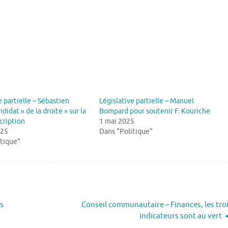
e partielle – Sébastien
Législative partielle – Manuel
didat « de la droite » sur la
Bompard pour soutenir F. Kouriche
cription
1 mai 2025
025
Dans "Politique"
itique"
s
Conseil communautaire – Finances, les tro
indicateurs sont au vert