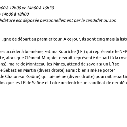
9h00 à 12h00 et 14h00 à 16h30
e 14h00 à 18h00
ndidature est déposée personnellement par le candidat ou son
a ligne de départ au premier tour. A ce jour, ils sont cinq mais la list
se succéder à lui-même; Fatima Kouriche (LFI) qui représente le NF
te, alors que Clément Mugnier devrait représenté de parti à la rose
ns), maire de Montceau-les-Mines, attend de savoir si un LR se
que Sébastien Martin (divers droite) aurait bien aimé se porter
 de Chalon-sur-Saône) qui lui-même (divers droite) pourrait repartir
oins que les LR de Saône-et-Loire ne déniche un candidat de dernièr