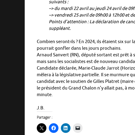
suivants :
–> du mardi 22 avril au jeudi 24 avril de 0
–> vendredi 25 avril de 09h00 à 12h00 et d
Points d’attention : La déclaration de ca
suppléant.
Combien seront-ils ? En 2024, ils étaient six sur l
pourrait gonfler dans les jours prochains.
Arnaud Sanvert (RN), député sortant est prêt à 
mais sans les socialistes est de nouveau candida
Candidate déclarée, Marie-Claude Jarrot (Horizo
mêlera à la législative partielle. Il se murmure 
candidat avec le soutien de Gilles Platret (maire
le président du Grand Chalon n’y allait pas, à m
minute.
J.B.
Partager :