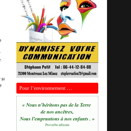
e
P
.
 si
e
Pour l’environnement …