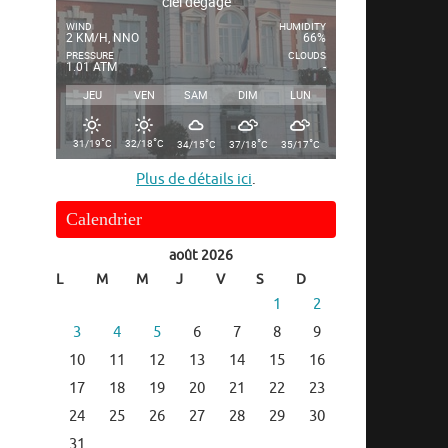
ciel dégagé
WIND
HUMIDITY
2 KM/H, NNO
66%
PRESSURE
CLOUDS
1.01 ATM
-
JEU
VEN
SAM
DIM
LUN
°
°
°
°
°
31/19
C
32/18
C
34/15
C
37/18
C
35/17
C
Plus de détails ici
.
Calendrier
août 2026
L
M
M
J
V
S
D
1
2
3
4
5
6
7
8
9
10
11
12
13
14
15
16
17
18
19
20
21
22
23
24
25
26
27
28
29
30
31