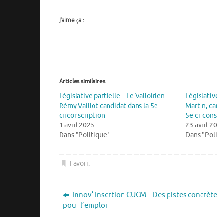
J’aime ça :
Articles similaires
Législative partielle – Le Valloirien
Législativ
Rémy Vaillot candidat dans la 5e
Martin, can
circonscription
5e circons
1 avril 2025
23 avril 2
Dans "Politique"
Dans "Pol
Favori
.
Innov’ Insertion CUCM – Des pistes concrète
pour l’emploi