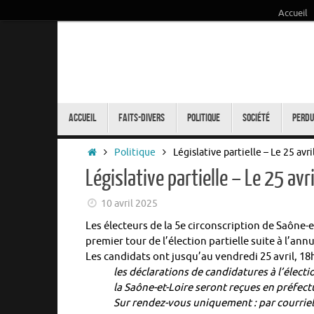
Accueil
Passer
au
contenu
Passer
au
Accueil
Faits-Divers
Politique
Société
Perdu
contenu
Accueil
Politique
Législative partielle – Le 25 avr
Législative partielle – Le 25 av
10 avril 2025
Les électeurs de la 5e circonscription de Saône-
premier tour de l’élection partielle suite à l’ann
Les candidats ont jusqu’au vendredi 25 avril, 18
les déclarations de candidatures à l’électi
la Saône-et-Loire seront reçues en préfect
Sur rendez-vous uniquement : par courriel