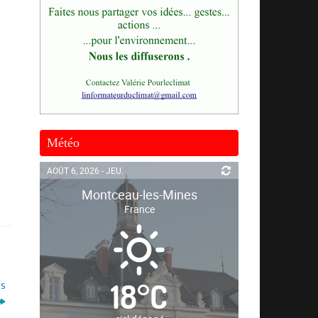
Météo
AOÛT 6, 2026 - JEU.
Montceau-les-Mines
France
18
°
C
is