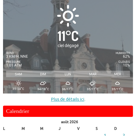
11
°
C
ciel dégagé
WIND
HUMIDITY
3 KM/H, NNE
62%
PRESSURE
CLOUDS
1.01 ATM
10%
SAM
DIM
LUN
MAR
MER
°
°
°
°
°
35/24
C
34/18
C
36/17
C
35/17
C
35/17
C
Plus de détails ici
.
Calendrier
août 2026
L
M
M
J
V
S
D
1
2