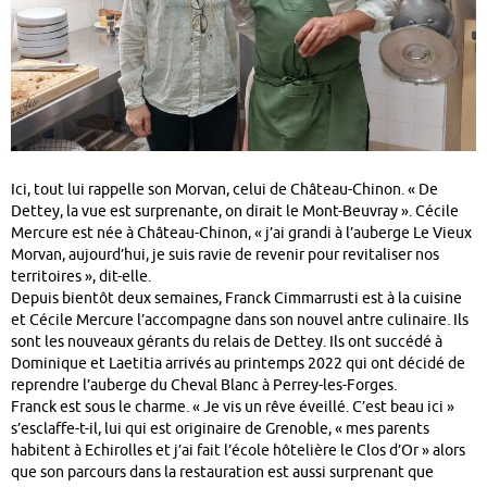
Ici, tout lui rappelle son Morvan, celui de Château-Chinon. « De
Dettey, la vue est surprenante, on dirait le Mont-Beuvray ». Cécile
Mercure est née à Château-Chinon, « j’ai grandi à l’auberge Le Vieux
Morvan, aujourd’hui, je suis ravie de revenir pour revitaliser nos
territoires », dit-elle.
Depuis bientôt deux semaines, Franck Cimmarrusti est à la cuisine
et Cécile Mercure l’accompagne dans son nouvel antre culinaire. Ils
sont les nouveaux gérants du relais de Dettey. Ils ont succédé à
Dominique et Laetitia arrivés au printemps 2022 qui ont décidé de
reprendre l’auberge du Cheval Blanc à Perrey-les-Forges.
Franck est sous le charme. « Je vis un rêve éveillé. C’est beau ici »
s’esclaffe-t-il, lui qui est originaire de Grenoble, « mes parents
habitent à Echirolles et j’ai fait l’école hôtelière le Clos d’Or » alors
que son parcours dans la restauration est aussi surprenant que