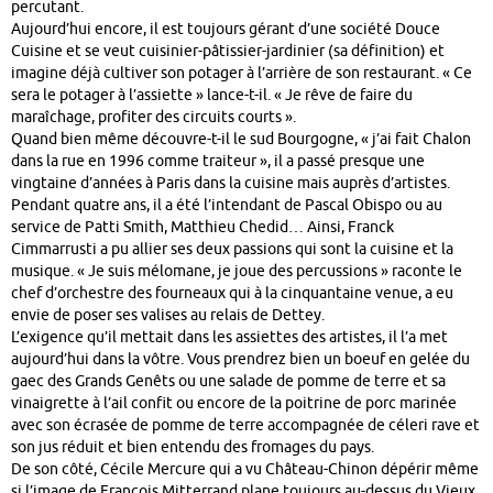
percutant.
Aujourd’hui encore, il est toujours gérant d’une société Douce
Cuisine et se veut cuisinier-pâtissier-jardinier (sa définition) et
imagine déjà cultiver son potager à l’arrière de son restaurant. « Ce
sera le potager à l’assiette » lance-t-il. « Je rêve de faire du
maraîchage, profiter des circuits courts ».
Quand bien même découvre-t-il le sud Bourgogne, « j’ai fait Chalon
dans la rue en 1996 comme traiteur », il a passé presque une
vingtaine d’années à Paris dans la cuisine mais auprès d’artistes.
Pendant quatre ans, il a été l’intendant de Pascal Obispo ou au
service de Patti Smith, Matthieu Chedid… Ainsi, Franck
Cimmarrusti a pu allier ses deux passions qui sont la cuisine et la
musique. « Je suis mélomane, je joue des percussions » raconte le
chef d’orchestre des fourneaux qui à la cinquantaine venue, a eu
envie de poser ses valises au relais de Dettey.
L’exigence qu’il mettait dans les assiettes des artistes, il l’a met
aujourd’hui dans la vôtre. Vous prendrez bien un boeuf en gelée du
gaec des Grands Genêts ou une salade de pomme de terre et sa
vinaigrette à l’ail confit ou encore de la poitrine de porc marinée
avec son écrasée de pomme de terre accompagnée de céleri rave et
son jus réduit et bien entendu des fromages du pays.
De son côté, Cécile Mercure qui a vu Château-Chinon dépérir même
si l’image de François Mitterrand plane toujours au-dessus du Vieux