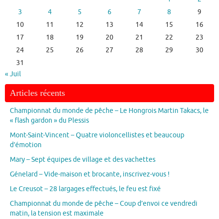
3
4
5
6
7
8
9
10
11
12
13
14
15
16
17
18
19
20
21
22
23
24
25
26
27
28
29
30
31
« Juil
Articles récents
Championnat du monde de pêche – Le Hongrois Martin Takacs, le
« flash gardon » du Plessis
Mont-Saint-Vincent – Quatre violoncellistes et beaucoup
d’émotion
Mary – Sept équipes de village et des vachettes
Génelard – Vide-maison et brocante, inscrivez-vous !
Le Creusot – 28 largages effectués, le feu est fixé
Championnat du monde de pêche – Coup d’envoi ce vendredi
matin, la tension est maximale